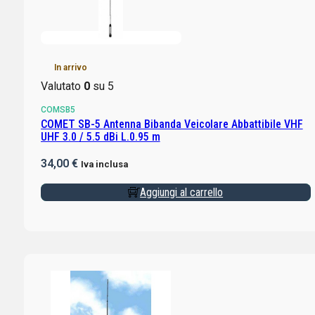
In arrivo
Valutato
0
su 5
COMSB5
COMET SB-5 Antenna Bibanda Veicolare Abbattibile VHF
UHF 3.0 / 5.5 dBi L.0.95 m
34,00
€
Iva inclusa
Aggiungi al carrello