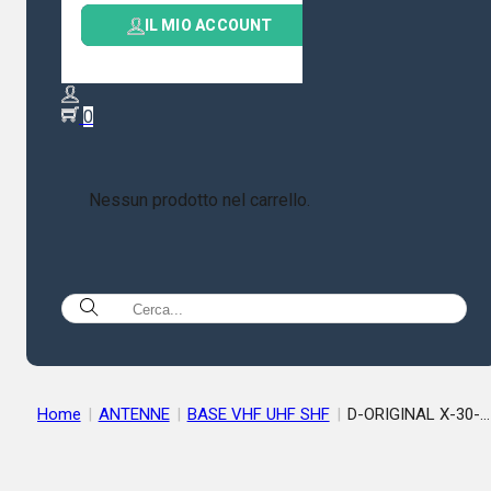
IL MIO ACCOUNT
0
Nessun prodotto nel carrello.
Home
|
ANTENNE
|
BASE VHF UHF SHF
|
D-ORIGINAL X-30-
NW-ANTENNA VERTICALE 144/430 MHz 350 WATT ALTEZZA
130 cm