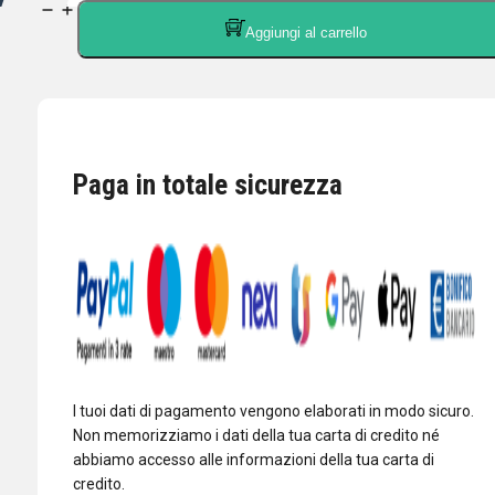
D-
Aggiungi al carrello
ORIGINAL
X-
30-
NW-
ANTENNA
VERTICALE
Paga in totale sicurezza
144/430
MHz
350
WATT
ALTEZZA
130
cm
quantità
I tuoi dati di pagamento vengono elaborati in modo sicuro.
Non memorizziamo i dati della tua carta di credito né
abbiamo accesso alle informazioni della tua carta di
credito.