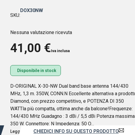
DOX30NW
SKU:
Nessuna valutazione ricevuta
41,00
€
Iva inclusa
Disponibile in stock
D-ORIGINAL X-30-NW Dual band base antenna 144/430
MHz, 1,3 m. 350W, CONN.N Eccellente alternativa a prodott
Diamond, con prezzo competitivo, e POTENZA DI 350
WATTla più compatta, ottima anche da balcone!Frequenze:
144/430 MHz Guadagno : 3 dBi / 5,5 dBi Potenza massima
350 W. Connettore: N Impedenza: 50 O…
CHIEDICI INFO SU QUESTO PRODOTTO
Leggi di più