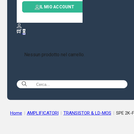
IL MIO ACCOUNT
0
Nessun prodotto nel carrello.
Home
|
AMPLIFICATORI
|
TRANSISTOR & LD-MOS
|
SPE 2K-
AMPLIFICATORE LINEARE HF/50 MHZ 2KW CON ACCORDATO
AUTOMATICO