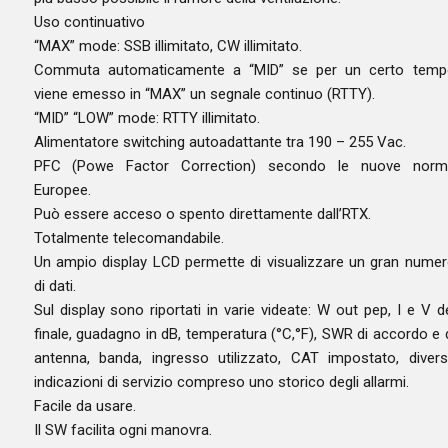
Uso continuativo
“MAX” mode: SSB illimitato, CW illimitato.
Commuta automaticamente a “MID” se per un certo temp
viene emesso in “MAX” un segnale continuo (RTTY).
“MID” “LOW” mode: RTTY illimitato.
Alimentatore switching autoadattante tra 190 – 255 Vac.
PFC (Powe Factor Correction) secondo le nuove norm
Europee.
Può essere acceso o spento direttamente dall’RTX.
Totalmente telecomandabile.
Un ampio display LCD permette di visualizzare un gran nume
di dati.
Sul display sono riportati in varie videate: W out pep, I e V d
finale, guadagno in dB, temperatura (°C,°F), SWR di accordo e 
antenna, banda, ingresso utilizzato, CAT impostato, diver
indicazioni di servizio compreso uno storico degli allarmi.
Facile da usare.
Il SW facilita ogni manovra.