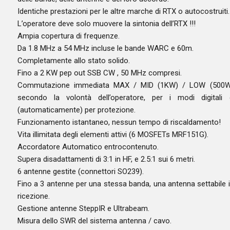
Identiche prestazioni per le altre marche di RTX o autocostruiti.
L’operatore deve solo muovere la sintonia dell’RTX !!!
Ampia copertura di frequenze.
Da 1.8 MHz a 54 MHz incluse le bande WARC e 60m.
Completamente allo stato solido.
Fino a 2 KW pep out SSB CW , 50 MHz compresi.
Commutazione immediata MAX / MID (1KW) / LOW (500W
secondo la volontà dell’operatore, per i modi digitali
(automaticamente) per protezione.
Funzionamento istantaneo, nessun tempo di riscaldamento!
Vita illimitata degli elementi attivi (6 MOSFETs MRF151G).
Accordatore Automatico entrocontenuto.
Supera disadattamenti di 3:1 in HF, e 2.5:1 sui 6 metri.
6 antenne gestite (connettori SO239).
Fino a 3 antenne per una stessa banda, una antenna settabile 
ricezione.
Gestione antenne SteppIR e Ultrabeam.
Misura dello SWR del sistema antenna / cavo.