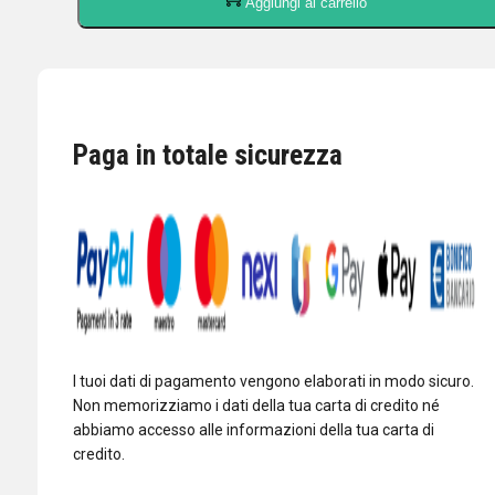
Aggiungi al carrello
2K-
FA
AMPLIFICATORE
LINEARE
HF/50
MHZ
Paga in totale sicurezza
2KW
CON
ACCORDATORE
AUTOMATICO
quantità
I tuoi dati di pagamento vengono elaborati in modo sicuro.
Non memorizziamo i dati della tua carta di credito né
abbiamo accesso alle informazioni della tua carta di
credito.