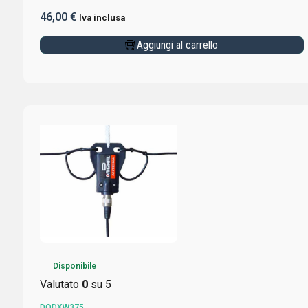
DXPA3 INCLUSO
46,00
€
Iva inclusa
Aggiungi al carrello
Disponibile
Valutato
0
su 5
DODXW375