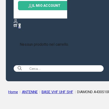
IL MIO ACCOUNT
0
Nessun prodotto nel carrello.
Home
|
ANTENNE
|
BASE VHF UHF SHF
|
DIAMOND A430S10
ANTENNA DIRETTIVA 430 MHz 10 ELEMENTI