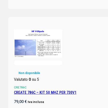
Non disponibile
Valutato
0
su 5
CRE786C
CREATE 786C – KIT 50 MHZ PER 730V1
79,00
€
Iva inclusa