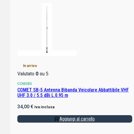
In arrivo
Valutato
0
su 5
COMSB5
COMET SB-5 Antenna Bibanda Veicolare Abbattibile VHF
UHF 3.0 / 5.5 dBi L.0.95 m
34,00
€
Iva inclusa
Aggiungi al carrello