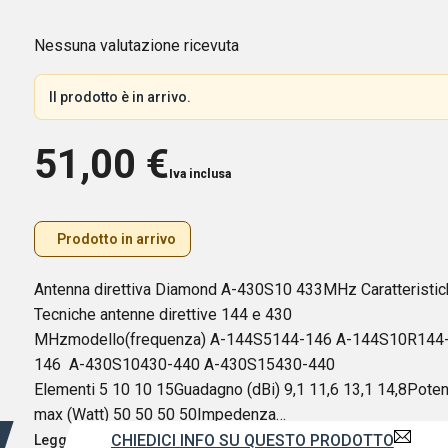
Nessuna valutazione ricevuta
Il prodotto è in arrivo.
51,00
€
Iva inclusa
Prodotto in arrivo
Antenna direttiva Diamond A-430S10 433MHz Caratteristic
Tecniche antenne direttive 144 e 430
MHzmodello(frequenza) A-144S5144-146 A-144S10R144
146 A-430S10430-440 A-430S15430-440
Elementi 5 10 10 15Guadagno (dBi) 9,1 11,6 13,1 14,8Pote
max (Watt) 50 50 50 50Impedenza…
CHIEDICI INFO SU QUESTO PRODOTTO
Leggi di più