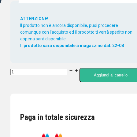
ATTENZIONE!
Il prodotto non è ancora disponibile, puoi procedere
comunque con l'acquisto ed il prodotto ti verrà spedito non
appena sarà disponibile.
Il prodotto sarà disponibile a magazzino dal: 22-08
DIAMOND
Aggiungi al carrello
A430S10R2
ANTENNA
DIRETTIVA
430
MHz
Paga in totale sicurezza
10
ELEMENTI
quantità