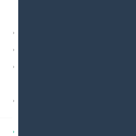
›
›
›
›
›