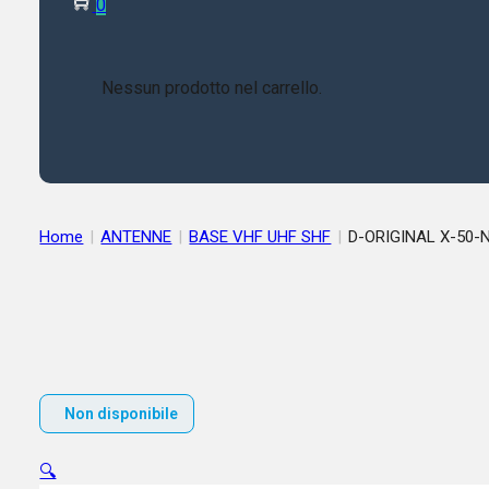
0
Nessun prodotto nel carrello.
Home
|
ANTENNE
|
BASE VHF UHF SHF
|
D-ORIGINAL X-50
Non disponibile
🔍