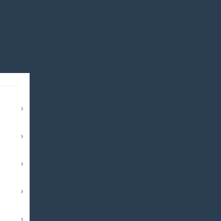
›
›
›
›
›