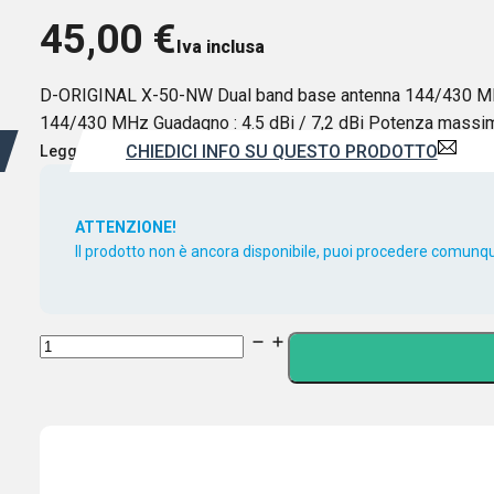
45,00
€
Iva inclusa
D-ORIGINAL X-50-NW Dual band base antenna 144/430 MHz
144/430 MHz Guadagno : 4.5 dBi / 7,2 dBi Potenza massim
CHIEDICI INFO SU QUESTO PRODOTTO
Leggi di più
ATTENZIONE!
Il prodotto non è ancora disponibile, puoi procedere comunque
D-
ORIGINAL
X-
50-
NW-
ANTENNA