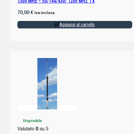
1300 MHz – 50/144/430/ 1200 MHZ TX
70,00
€
Iva inclusa
Aggiungi al carrello
Disponibile
Valutato
0
su 5