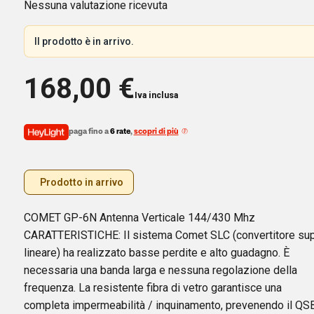
Nessuna valutazione ricevuta
Il prodotto è in arrivo.
168,00
€
Iva inclusa
paga fino a
6 rate
,
scopri di più
Prodotto in arrivo
COMET GP-6N Antenna Verticale 144/430 Mhz
CARATTERISTICHE: Il sistema Comet SLC (convertitore su
lineare) ha realizzato basse perdite e alto guadagno. È
necessaria una banda larga e nessuna regolazione della
frequenza. La resistente fibra di vetro garantisce una
completa impermeabilità / inquinamento, prevenendo il QSB