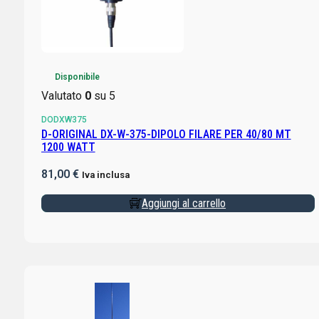
Disponibile
Valutato
0
su 5
DODXW375
D-ORIGINAL DX-W-375-DIPOLO FILARE PER 40/80 MT
1200 WATT
81,00
€
Iva inclusa
Aggiungi al carrello