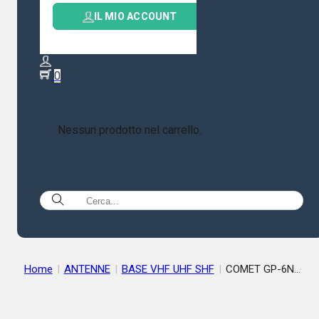
IL MIO ACCOUNT
0
Nessun prodotto nel carrello.
Home
|
ANTENNE
|
BASE VHF UHF SHF
|
COMET GP-6N
ANTENNA BIBANDA 144/430MHZ Lunghezza: 307 cm 6.5dB /
9.0dB