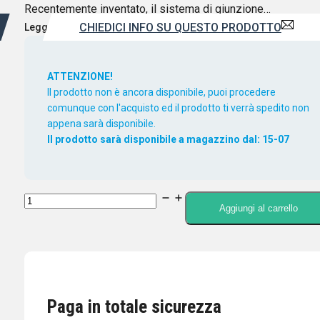
Recentemente inventato, il sistema di giunzione…
CHIEDICI INFO SU QUESTO PRODOTTO
Leggi di più
ATTENZIONE!
Il prodotto non è ancora disponibile, puoi procedere
comunque con l'acquisto ed il prodotto ti verrà spedito non
appena sarà disponibile.
Il prodotto sarà disponibile a magazzino dal: 15-07
COMET
Aggiungi al carrello
GP-
6N
ANTENNA
BIBANDA
144/430MHZ
Paga in totale sicurezza
Lunghezza: