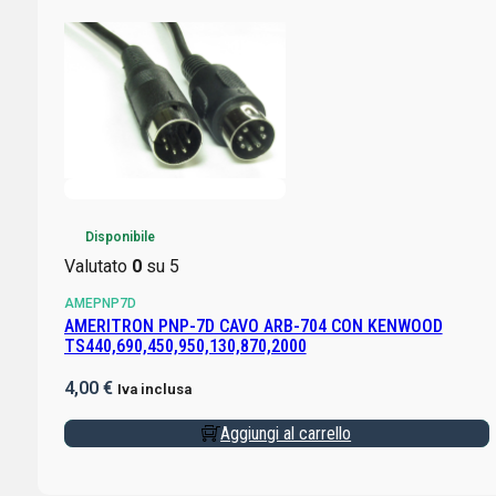
Disponibile
Valutato
0
su 5
AMEPNP7D
AMERITRON PNP-7D CAVO ARB-704 CON KENWOOD
TS440,690,450,950,130,870,2000
4,00
€
Iva inclusa
Aggiungi al carrello