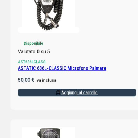
Disponibile
Valutato
0
su 5
AST636LCLASS
ASTATIC 636L-CLASSIC Microfono Palmare
50,00
€
Iva inclusa
Aggiungi al carrello