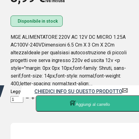
Iva inclusa
Disponibile in stock
MGE ALIMENTATORE 220V AC 12V DC MICRO 1.25A
AC100V-240VDimensioni 6.5 Cm X 3 Cm X 2Cm
altezzaIdeale per qualsiasi autocostruzione di piccoli
progetti ove serva ingresso 220v ed uscita 12v <p
style="margin: 0px 0px 10px;font-family: Shruti, sans-
serif;font-size: 14px;font-style: normal;font-weight:
400;letter-spacing: normal;text-align:…
CHIEDICI INFO SU QUESTO PRODOTTO
Leggi di più
MGE
Aggiungi al carrello
ALIMENTATORE
x
kit
220V
AC