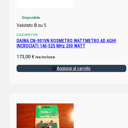
Disponibile
Valutato
0
su 5
DAICN901VN
DAIWA CN-901VN ROSMETRO WATTMETRO AD AGHI
INCROCIATI 140-525 MHz 200 WATT
173,00
€
Iva inclusa
Aggiungi al carrello