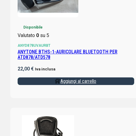
Disponibile
Valutato
0
su 5
ANYD878UVAURBT
ANYTONE BTHS-1-AURICOLARE BLUETOOTH PER
ATD878/ATD578
22,00
€
Iva inclusa
Aggiungi al carrello