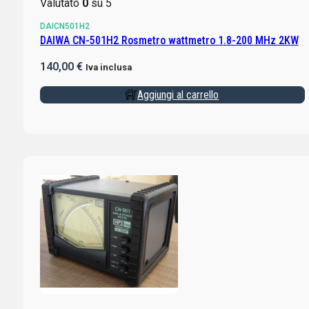
Valutato
0
su 5
DAICN501H2
DAIWA CN-501H2 Rosmetro wattmetro 1.8-200 MHz 2KW
140,00
€
Iva inclusa
Aggiungi al carrello