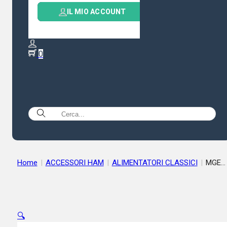
IL MIO ACCOUNT
0
Home
|
ACCESSORI HAM
|
ALIMENTATORI CLASSICI
|
MGE
ALIMENTATORE x kit 220V AC 12V DC MICRO 1.25A AC100V-
240V
🔍