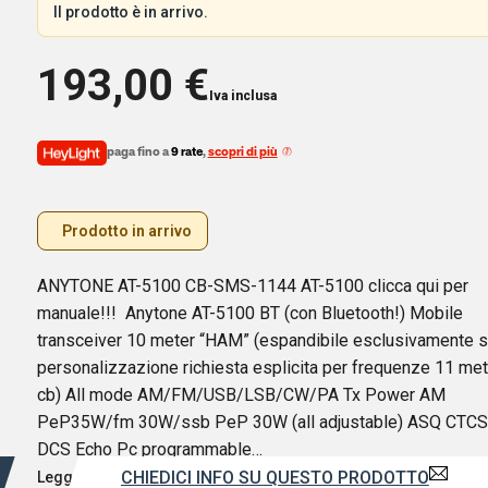
Il prodotto è in arrivo.
193,00
€
Iva inclusa
paga fino a
9 rate
,
scopri di più
Prodotto in arrivo
ANYTONE AT-5100 CB-SMS-1144 AT-5100 clicca qui per
manuale!!! Anytone AT-5100 BT (con Bluetooth!) Mobile
transceiver 10 meter “HAM” (espandibile esclusivamente 
personalizzazione richiesta esplicita per frequenze 11 met
cb) All mode AM/FM/USB/LSB/CW/PA Tx Power AM
PeP35W/fm 30W/ssb PeP 30W (all adjustable) ASQ CTC
DCS Echo Pc programmable…
CHIEDICI INFO SU QUESTO PRODOTTO
Leggi di più