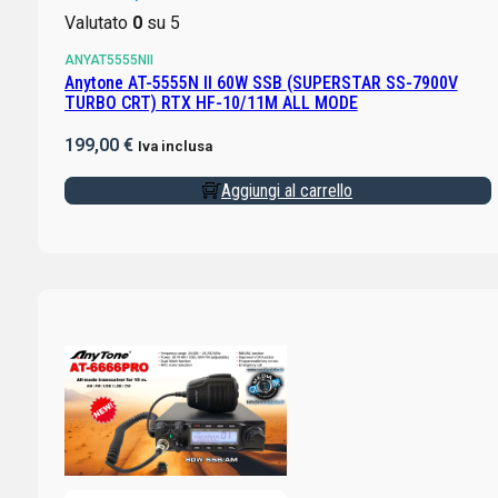
Valutato
0
su 5
ANYAT5555NII
Anytone AT-5555N II 60W SSB (SUPERSTAR SS-7900V
TURBO CRT) RTX HF-10/11M ALL MODE
199,00
€
Iva inclusa
Aggiungi al carrello