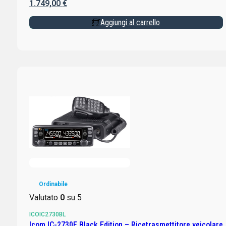
1.749,00
€
Aggiungi al carrello
Ordinabile
Valutato
0
su 5
ICOIC2730BL
Icom IC-2730E Black Edition – Ricetrasmettitore veicolare