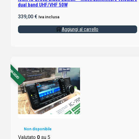
dual band UHF/VHF 50W
339,00
€
Iva inclusa
Aggiungi al carrello
CON OMAGGIO
Non disponibile
Valutato
0
su 5