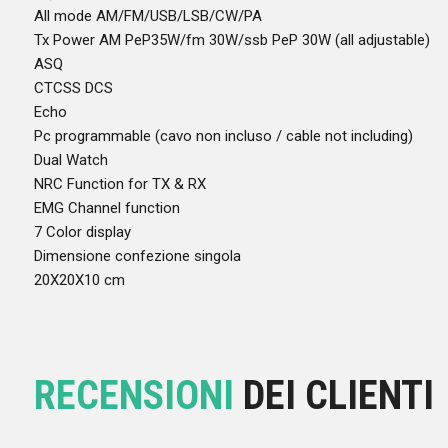
All mode AM/FM/USB/LSB/CW/PA
Tx Power AM PeP35W/fm 30W/ssb PeP 30W (all adjustable)
ASQ
CTCSS DCS
Echo
Pc programmable (cavo non incluso / cable not including)
Dual Watch
NRC Function for TX & RX
EMG Channel function
7 Color display
Dimensione confezione singola
20X20X10 cm
RECENSIONI
DEI CLIENTI