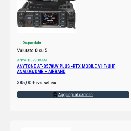
Disponibile
Valutato
0
su 5
ANYATD578UVAM
ANYTONE AT-D578UV PLUS -RTX MOBILE VHF/UHF
ANALOG/DMR + AIRBAND
385,00
€
Iva inclusa
Aggiungi al carrello