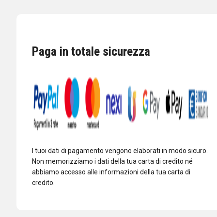
5100
BT
RTX
HF-
Paga in totale sicurezza
10M
SSB
ALL
MODE
(10/11/12
MT
EXPORT)
quantità
I tuoi dati di pagamento vengono elaborati in modo sicuro.
Non memorizziamo i dati della tua carta di credito né
abbiamo accesso alle informazioni della tua carta di
credito.