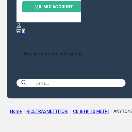
IL MIO ACCOUNT
0
Nessun prodotto nel carrello.
Home
|
RICETRASMETTITORI
|
CB & HF 10 METRI
|
ANYTON
AT-5100 BT RTX HF-10M SSB ALL MODE (10/11/12 MT EXPOR