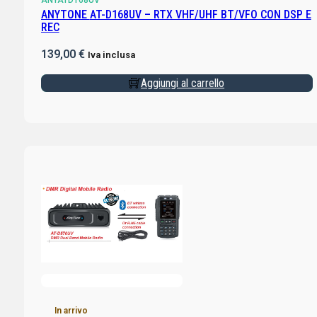
ANYATD168UV
ANYTONE AT-D168UV – RTX VHF/UHF BT/VFO CON DSP E
REC
139,00
€
Iva inclusa
Aggiungi al carrello
In arrivo