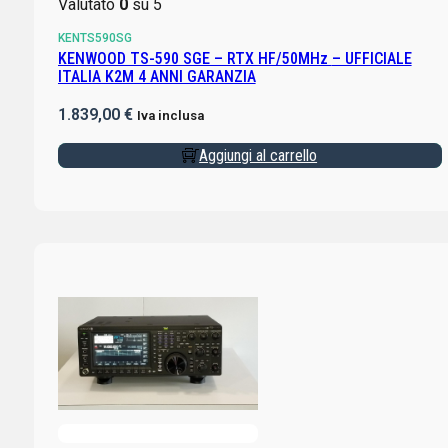
Valutato
0
su 5
KENTS590SG
KENWOOD TS-590 SGE – RTX HF/50MHz – UFFICIALE
ITALIA K2M 4 ANNI GARANZIA
1.839,00
€
Iva inclusa
Aggiungi al carrello