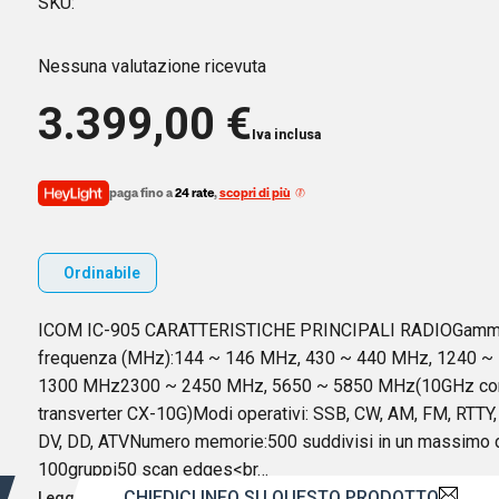
SKU:
Nessuna valutazione ricevuta
3.399,00
€
Iva inclusa
paga fino a
24 rate
,
scopri di più
Ordinabile
ICOM IC-905 CARATTERISTICHE PRINCIPALI RADIOGam
frequenza (MHz):144 ~ 146 MHz, 430 ~ 440 MHz, 1240 ~
1300 MHz2300 ~ 2450 MHz, 5650 ~ 5850 MHz(10GHz co
transverter CX-10G)Modi operativi: SSB, CW, AM, FM, RTTY,
DV, DD, ATVNumero memorie:500 suddivisi in un massimo 
100gruppi50 scan edges<br…
CHIEDICI INFO SU QUESTO PRODOTTO
Leggi di più