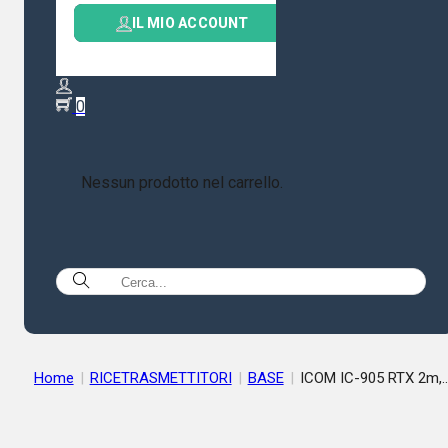
IL MIO ACCOUNT
0
Nessun prodotto nel carrello.
Home
|
RICETRASMETTITORI
|
BASE
|
ICOM IC-905 RTX 2m,
70cm, 23cm, 13cm, 6cm, 3cm