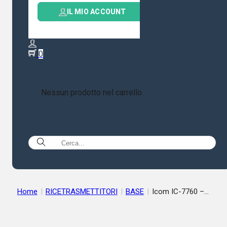
IL MIO ACCOUNT
0
Nessun prodotto nel carrello.
Home
|
RICETRASMETTITORI
|
BASE
|
Icom IC-7760 –
Ricetrasmettitore HF/50 MHz 200 Watt