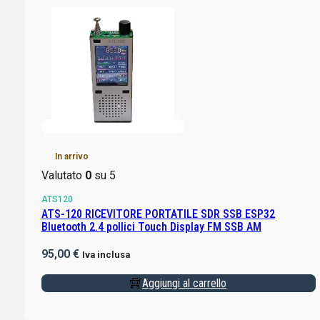
In arrivo
Valutato
0
su 5
ATS120
ATS-120 RICEVITORE PORTATILE SDR SSB ESP32
Bluetooth 2.4 pollici Touch Display FM SSB AM
95,00
€
Iva inclusa
Aggiungi al carrello