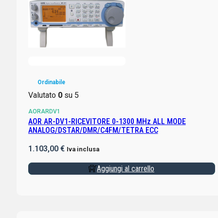
Ordinabile
Valutato
0
su 5
AORARDV1
AOR AR-DV1-RICEVITORE 0-1300 MHz ALL MODE
ANALOG/DSTAR/DMR/C4FM/TETRA ECC
1.103,00
€
Iva inclusa
Aggiungi al carrello