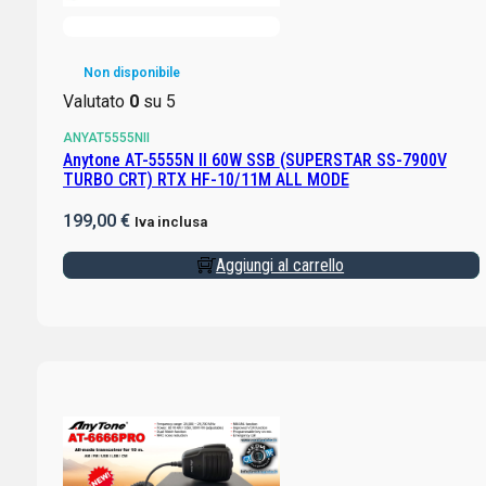
Non disponibile
Valutato
0
su 5
ANYAT5555NII
Anytone AT-5555N II 60W SSB (SUPERSTAR SS-7900V
TURBO CRT) RTX HF-10/11M ALL MODE
199,00
€
Iva inclusa
Aggiungi al carrello