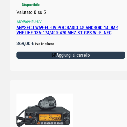
Disponibile
Valutato
0
su 5
ANYW69-EU-UV
ANYSECU W69-EU-UV POC RADIO 4G ANDROID 14 DMR
VHF UHF 136-174/400-470 MHZ BT GPS WI-FI NFC
369,00
€
Iva inclusa
Aggiungi al carrello