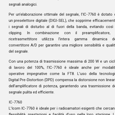
segnali analogici.
Per un’elaborazione ottimale del segnale, l’IC-7760 è dotato 
un preselettore digitale (DIGI-SEL), che sopprime efficacemen
i segnali di disturbo al di fuori della banda, evitando così 
clipping. In combinazione con il preamplificatore, i
ricetrasmettitore utilizza l’intera gamma dinamica de
convertitore A/D per garantire una migliore sensibilità e quali
del segnale.
Con una potenza di trasmissione massima di 200 W e un cic
di lavoro del 100%, l’IC-7760 è ideale anche per modali
operative impegnative come la FT8. L’uso della tecnolog
Digital Pre-Distortion (DPD) compensa la distorsione non linea
dell’amplificatore di potenza, garantendo una trasmissione d
segnale pulita ed efficiente.
IC-7760
L’Icom IC-7760 è ideale per i radioamatori esigenti che cerca
flessibilità, prestazioni e facilità d’uso nella loro stazione. 