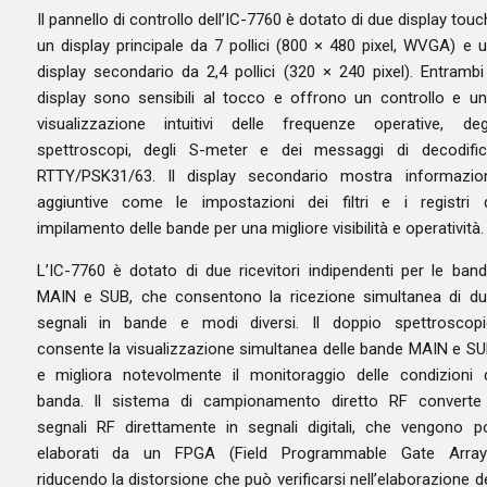
Il pannello di controllo dell’IC-7760 è dotato di due display touc
un display principale da 7 pollici (800 × 480 pixel, WVGA) e 
display secondario da 2,4 pollici (320 × 240 pixel). Entrambi
display sono sensibili al tocco e offrono un controllo e u
visualizzazione intuitivi delle frequenze operative, deg
spettroscopi, degli S-meter e dei messaggi di decodifi
RTTY/PSK31/63. Il display secondario mostra informazio
aggiuntive come le impostazioni dei filtri e i registri 
impilamento delle bande per una migliore visibilità e operatività.
L’IC-7760 è dotato di due ricevitori indipendenti per le ban
MAIN e SUB, che consentono la ricezione simultanea di d
segnali in bande e modi diversi. Il doppio spettroscop
consente la visualizzazione simultanea delle bande MAIN e S
e migliora notevolmente il monitoraggio delle condizioni 
banda. Il sistema di campionamento diretto RF converte
segnali RF direttamente in segnali digitali, che vengono p
elaborati da un FPGA (Field Programmable Gate Array)
riducendo la distorsione che può verificarsi nell’elaborazione d