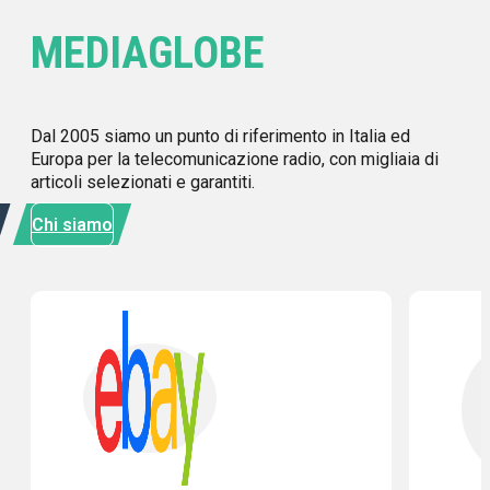
SCOPRI IL MONDO
MEDIAGLOBE
Disponibile
Valutato
0
su 5
Dal 2005 siamo un punto di riferimento in Italia ed
Europa per la telecomunicazione radio, con migliaia di
XIEGPA100
articoli selezionati e garantiti.
XIEGU GPA-100 AMPLIFICATORE LINEARE 100W 160m –
6m (Full HF + 50MHz)
Chi siamo
449,00
€
Iva inclusa
Aggiungi al carrello