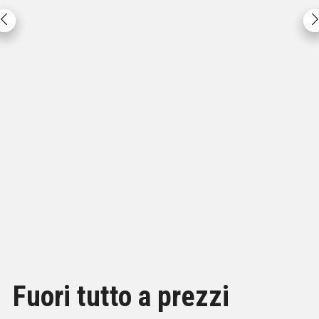
KENWOOD TH-D75E Ricetrasmettitore Bibanda 144/430
MHz con D-STAR e GPS
745,00
€
Iva inclusa
Aggiungi al carrello