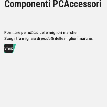
Componenti PC
Accessori
Forniture per
ufficio
delle migliori marche.
Scegli tra migliaia di
prodotti
delle migliori marche.
N OMAGGIO
Shop
Ordinabile
Valutato
0
su 5
KENTHD75