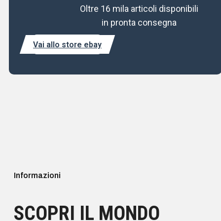
Valutato
0
su 5
AST636LCARB
Oltre 16 mila articoli disponibili
ASTATIC 636L CARBON FIBER Microfono Palmare
in pronta consegna
dinamico
56,00
€
Iva inclusa
Vai allo store ebay
Aggiungi al carrello
Disponibile
Valutato
0
su 5
YAEFTX1F
YAESU FTX-1 Field RTX HF/50/144/430MHZ ALL MODE
QRP 10W/6W
1.199,00
€
Iva inclusa
Aggiungi al carrello
Informazioni