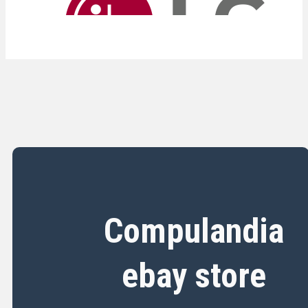
100W SDR GAR. CSY
Aggiungi al carrello
3.367,00
€
Iva inclusa
Aggiungi al carrello
Compulandia
ebay store
Disponibile