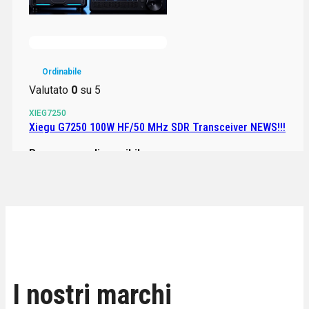
Disponibile
Valutato
0
su 5
YAEFTDX10
Yaesu FT-DX10 ricetrasmettitore SDR HF / 50 / 70Mhz
Ordinabile
CON AT Tuner NEW CASHBACK 2026
Valutato
0
su 5
1.517,00
€
Iva inclusa
XIEG7250
Xiegu G7250 100W HF/50 MHz SDR Transceiver NEWS!!!
Aggiungi al carrello
Prezzo non disponibile
Aggiungi al carrello