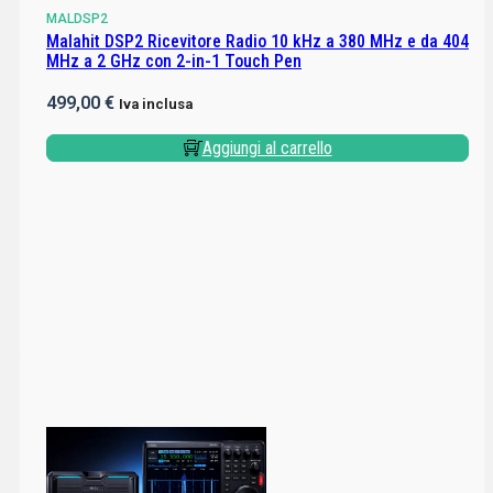
In arrivo
Valutato
0
su 5
MALDSP2
Malahit DSP2 Ricevitore Radio 10 kHz a 380 MHz e da 404
MHz a 2 GHz con 2-in-1 Touch Pen
499,00
€
Iva inclusa
Aggiungi al carrello