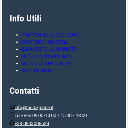
Valutato
0
su 5
RICETRASMETTITORI
DIA510STAFFERADIALI
DIAMOND X510 STAFFE SUPPORTO E RADIALINI – NUOVI
RICAMBI
Info Utili
35,00
€
Iva inclusa
Aggiungi al carrello
PROPONI QUI IL TUO USATO
CONDIZIONI GENERALI
GARANZIE SULL’ACQUISTO
METODI DI PAGAMENTO
METODI DI SPEDIZIONE
RESO PRODOTTI
Contatti
info@mediaglobe.it
Lun-Ven 09.00-13.00 / 15.30 - 18.00