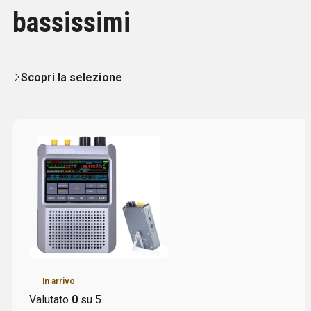
Fuori tutto a prezzi
bassissimi
Scopri la selezione
Disponibile
Valutato
0
su 5
SPE2KFA
SPE 2K-FA AMPLIFICATORE LINEARE HF/50 MHZ 2KW
CON ACCORDATORE AUTOMATICO
6.394,00
€
Iva inclusa
Aggiungi al carrello