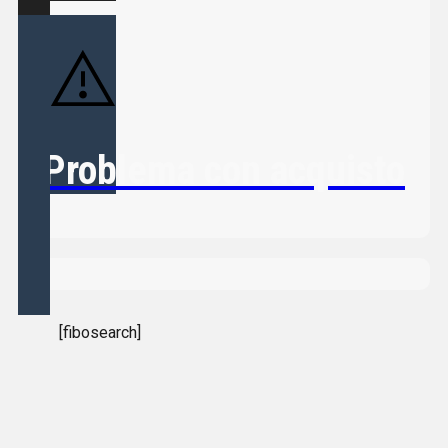
Voglio Essere Contattato
Problema con acquisto
Non disponibile
Valutato
0
su 5
CONPL58
CONNETTORE PL259 A SALDARE TEFLON PER
[fibosearch]
RG58/HF195/HF214
2,49
€
Iva inclusa