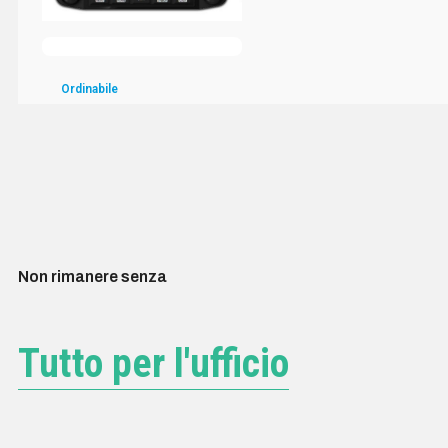
Ordinabile
Valutato
0
su 5
ICOID5200E
ICOM ID-5200 RICETRASMETTITORE VHF UHF VEICOLARE
DSTAR
990,00
€
Iva inclusa
Aggiungi al carrello
Non rimanere senza
Tutto per l'ufficio