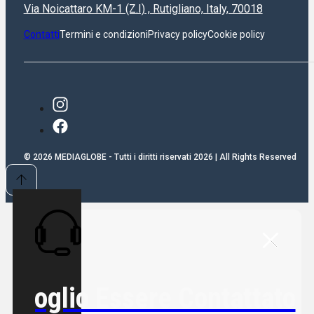
+39 0803008524
Via Noicattaro KM-1 (Z.I) , Rutigliano, Italy, 70018
Contatti
Termini e condizioni
Privacy policy
Cookie policy
In arrivo
Valutato
0
su 5
ANYAT5100
ANYTONE AT-5100 BT RTX HF-10M SSB ALL MODE
(10/11/12 MT EXPORT)
© 2026 MEDIAGLOBE - Tutti i diritti riservati 2026 | All Rights Reserved
193,00
€
Iva inclusa
Aggiungi al carrello