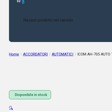
0
Nessun prodotto nel carrello.
Home
|
ACCORDATORI
|
AUTOMATICI
|
ICOM AH-705 AUTO 
Disponibile in stock
🔍