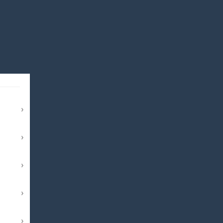
›
›
›
›
›