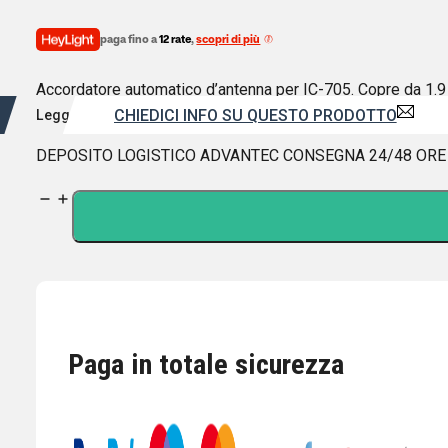
paga fino a
12 rate
,
scopri di più
Accordatore automatico d’antenna per IC-705. Copre da 1.9
CHIEDICI INFO SU QUESTO PRODOTTO
Leggi di più
DEPOSITO LOGISTICO ADVANTEC CONSEGNA 24/48 ORE
ICOM
AH-
705
AUTO
TUNER
PER
IC-
Paga in totale sicurezza
705
quantità