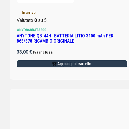
In arrivo
Valutato
0
su 5
ANYD868BAT3200
ANYTONE QB-44H -BATTERIA LITIO 3100 mAh PER
868/878 RICAMBIO ORIGINALE
33,00
€
Iva inclusa
Aggiungi al carrello