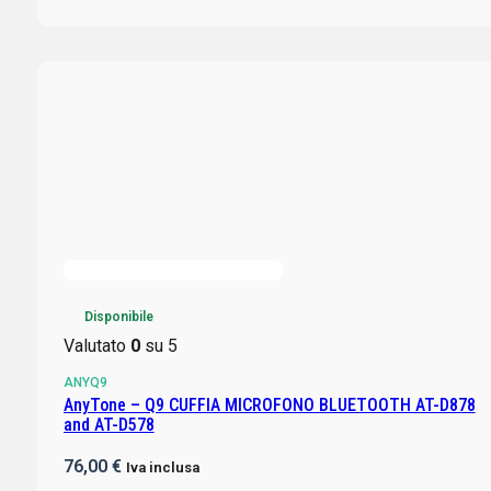
Disponibile
Valutato
0
su 5
ANYQ9
AnyTone – Q9 CUFFIA MICROFONO BLUETOOTH AT-D878
and AT-D578
76,00
€
Iva inclusa