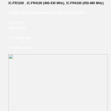
IC-FR3100
,
IC-FR4100 (400-430 MHz)
,
IC-FR4100 (450-480 MHz)
Cavo di programmazione per porta USB
Mod.
Icom
OPC-478UC
Cod.
5-730-402
€
49,22
(+ IVA)