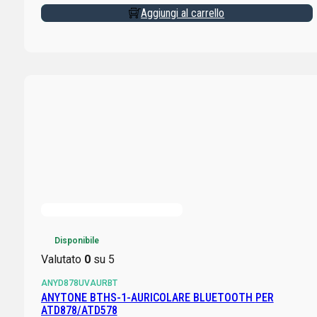
Aggiungi al carrello
Disponibile
Valutato
0
su 5
ANYD878UVAURBT
ANYTONE BTHS-1-AURICOLARE BLUETOOTH PER
ATD878/ATD578