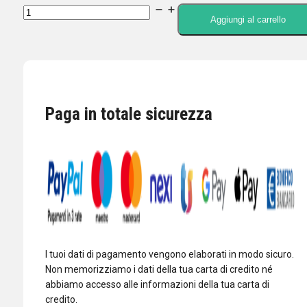
ICOM
Aggiungi al carrello
OPC-
478UD
CAVO
USB
PROGRAMMAZIONE
Paga in totale sicurezza
PER
RADIO
ICOM
OPC-
478UC-
1
quantità
I tuoi dati di pagamento vengono elaborati in modo sicuro.
Non memorizziamo i dati della tua carta di credito né
abbiamo accesso alle informazioni della tua carta di
credito.