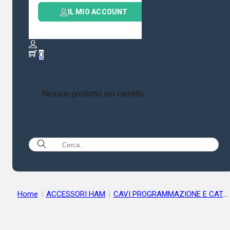
IL MIO ACCOUNT
0
Nessun prodotto nel carrello.
Home
|
ACCESSORI HAM
|
CAVI PROGRAMMAZIONE E CAT
|
ICOM OPC-478UD CAVO USB PROGRAMMAZIONE PER RADI
ICOM OPC-478UC-1