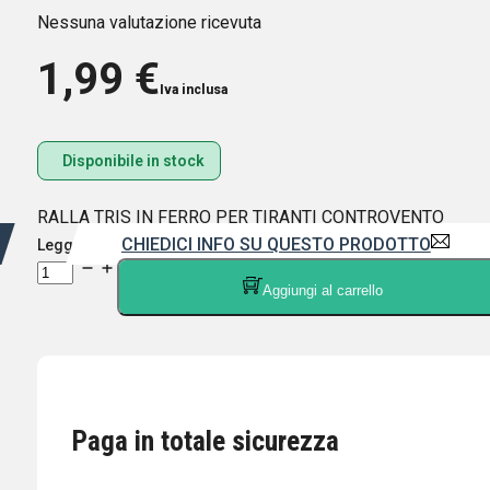
Nessuna valutazione ricevuta
1,99
€
Iva inclusa
Disponibile in stock
RALLA TRIS IN FERRO PER TIRANTI CONTROVENTO
CHIEDICI INFO SU QUESTO PRODOTTO
Leggi di più
RALLA
Aggiungi al carrello
TRIS
IN
FERRO
PER
TIRANTI
CONTROVENTO
Paga in totale sicurezza
quantità