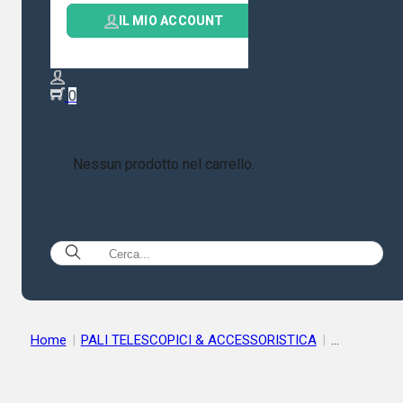
IL MIO ACCOUNT
0
Nessun prodotto nel carrello.
Home
|
PALI TELESCOPICI & ACCESSORISTICA
|
STAFFE E RALLE
|
RALLA TRIS IN FERRO PER TIRANTI
CONTROVENTO