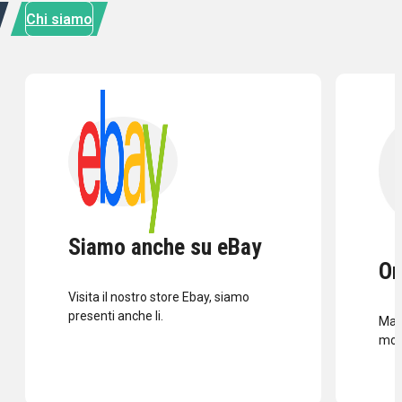
Chi siamo
Siamo anche su eBay
Or
Visita il nostro store Ebay, siamo
presenti anche li.
Mass
mod