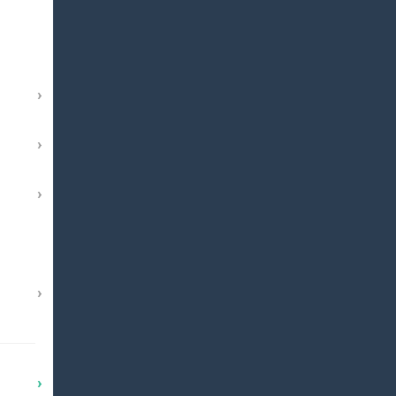
›
›
›
›
›