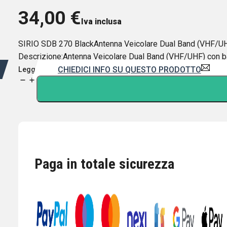
34,00
€
Iva inclusa
SIRIO SDB 270 BlackAntenna Veicolare Dual Band (VHF/UHF
Descrizione:Antenna Veicolare Dual Band (VHF/UHF) con ba
CHIEDICI INFO SU QUESTO PRODOTTO
Leggi di più
SIRIO
SDB
270
BLACK
Antenna
Veicolare
Dual
Paga in totale sicurezza
Band
(VHF/UHF)
con
base
tipo