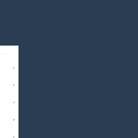
›
›
›
›
›