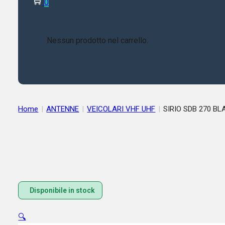
0
Nessun prodotto nel carrello.
Home
|
ANTENNE
|
VEICOLARI VHF UHF
|
SIRIO SDB 270 BLA
Disponibile in stock
🔍