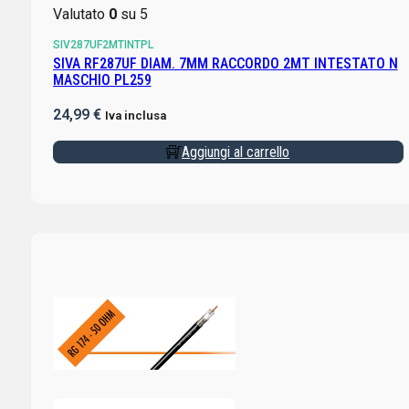
Valutato
0
su 5
SIV287UF2MTINTPL
SIVA RF287UF DIAM. 7MM RACCORDO 2MT INTESTATO N
MASCHIO PL259
24,99
€
Iva inclusa
Aggiungi al carrello