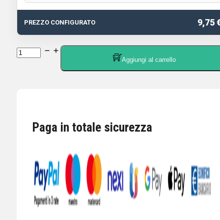
9,75 
PREZZO CONFIGURATO
SIVA
Aggiungi al carrello
RF
287
UF
PVC
ULTRAFLESS.
Paga in totale sicurezza
7
mm
CAVO
BASSA
PERDITA
DOPPIO
SCHERMO
quantità