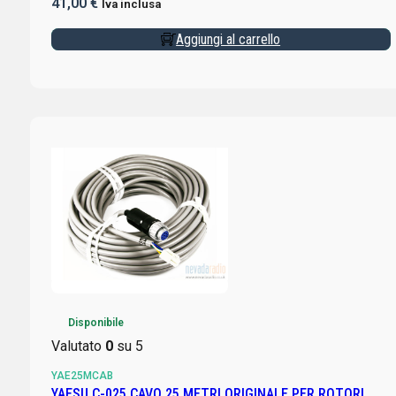
41,00
€
Iva inclusa
Aggiungi al carrello
Disponibile
Valutato
0
su 5
YAE25MCAB
YAESU C-025 CAVO 25 METRI ORIGINALE PER ROTORI