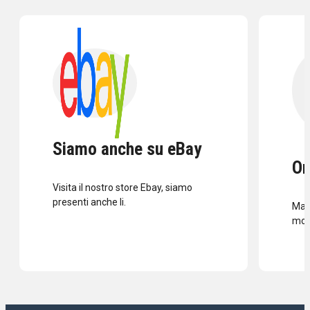
Siamo anche su eBay
Or
Visita il nostro store Ebay, siamo
presenti anche li.
Mass
mod