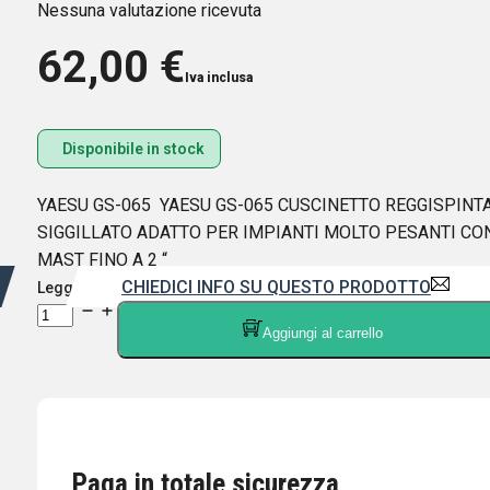
Nessuna valutazione ricevuta
62,00
€
Iva inclusa
Disponibile in stock
YAESU GS-065 YAESU GS-065 CUSCINETTO REGGISPINT
SIGGILLATO ADATTO PER IMPIANTI MOLTO PESANTI CO
MAST FINO A 2 “
CHIEDICI INFO SU QUESTO PRODOTTO
Leggi di più
YAESU
Aggiungi al carrello
GS-
065
cuscinetto
reggispinta
DIAMETRO
065
Paga in totale sicurezza