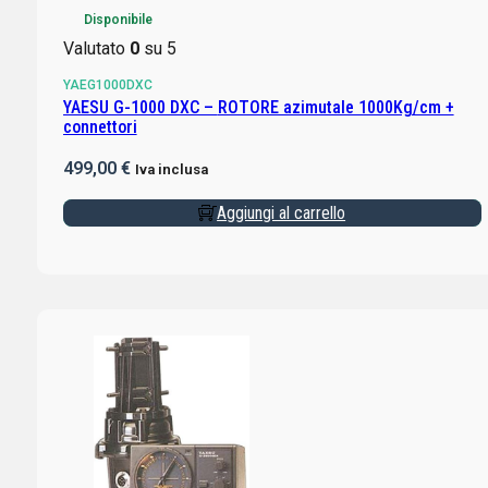
Disponibile
Valutato
0
su 5
YAEG1000DXC
YAESU G-1000 DXC – ROTORE azimutale 1000Kg/cm +
connettori
499,00
€
Iva inclusa
Aggiungi al carrello