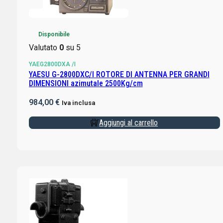
Disponibile
Valutato
0
su 5
YAEG2800DXA /I
YAESU G-2800DXC/I ROTORE DI ANTENNA PER GRANDI
DIMENSIONI azimutale 2500Kg/cm
984,00
€
Iva inclusa
Aggiungi al carrello