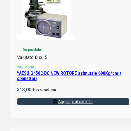
Disponibile
Valutato
0
su 5
YAEG450A
YAESU G450C DC NEW ROTORE azimutale 600Kg/cm +
connettori
313,00
€
Iva inclusa
Aggiungi al carrello