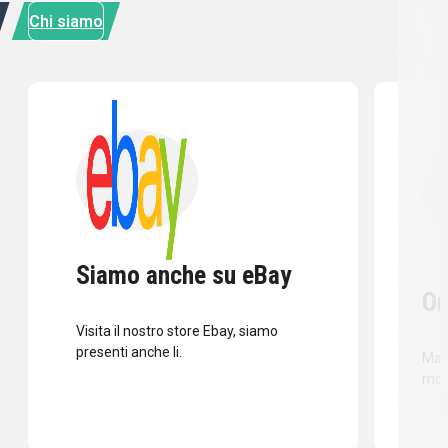
Chi siamo
Siamo anche su eBay
Or
Visita il nostro store Ebay, siamo
presenti anche li.
Mass
mod