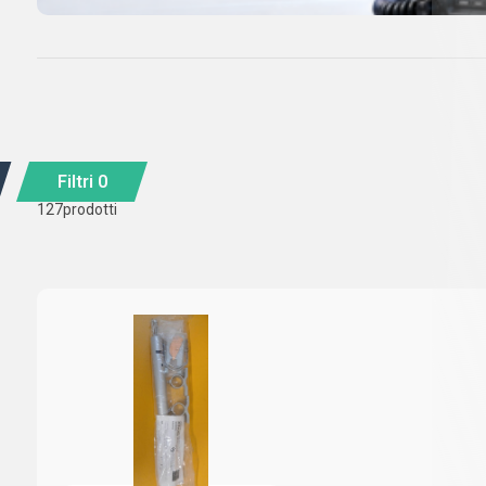
Filtri
0
127
prodotti