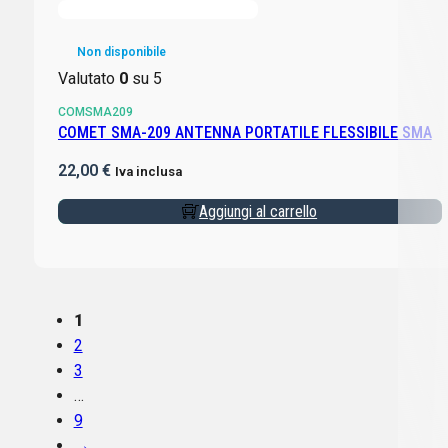
Non disponibile
Valutato
0
su 5
COMSMA209
COMET SMA-209 ANTENNA PORTATILE FLESSIBILE SMA
22,00
€
Iva inclusa
Aggiungi al carrello
1
2
3
…
9
→