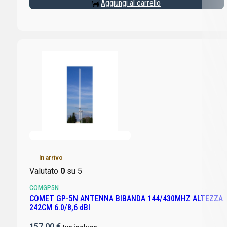
Aggiungi al carrello
In arrivo
Valutato
0
su 5
COMGP5N
COMET GP-5N ANTENNA BIBANDA 144/430MHZ ALTEZZA
242CM 6.0/8,6 dBI
157,00
€