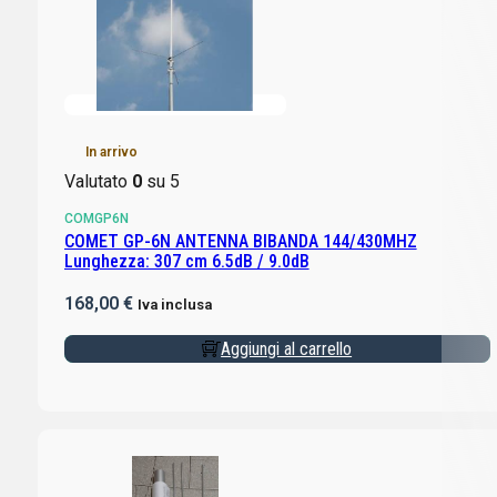
In arrivo
Valutato
0
su 5
COMGP6N
COMET GP-6N ANTENNA BIBANDA 144/430MHZ
Lunghezza: 307 cm 6.5dB / 9.0dB
168,00
€
Iva inclusa
Aggiungi al carrello