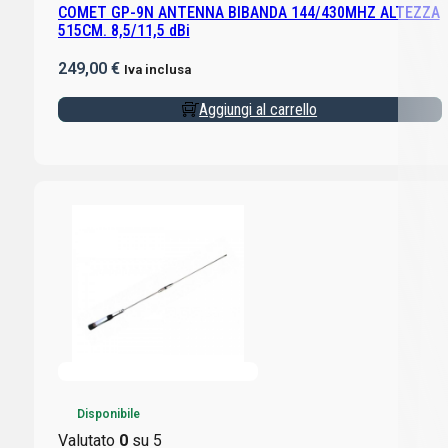
COMET GP-9N ANTENNA BIBANDA 144/430MHZ ALTEZZA
515CM. 8,5/11,5 dBi
249,00
€
Iva inclusa
Aggiungi al carrello
Disponibile
Valutato
0
su 5