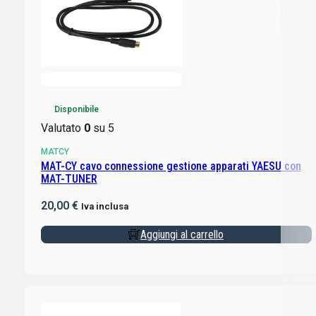
Disponibile
Valutato
0
su 5
MATCY
MAT-CY cavo connessione gestione apparati YAESU con
MAT-TUNER
20,00
€
Iva inclusa
Aggiungi al carrello