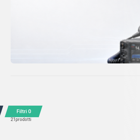
Filtri
0
21
prodotti