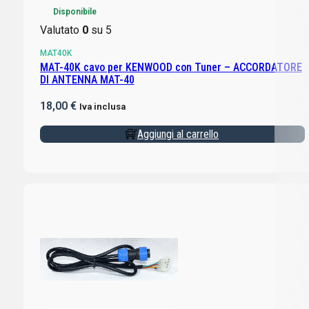
Disponibile
Valutato
0
su 5
MAT40K
MAT-40K cavo per KENWOOD con Tuner – ACCORDATORE
DI ANTENNA MAT-40
18,00
€
Iva inclusa
Aggiungi al carrello