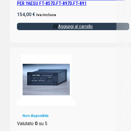
PER YAESU FT-857D,FT-897D,FT-891
154,00
€
Iva inclusa
Aggiungi al carrello
Non disponibile
Valutato
0
su 5