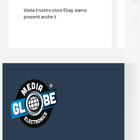
Or
Visita il nostro store Ebay, siamo
presenti anche li.
Mass
mod