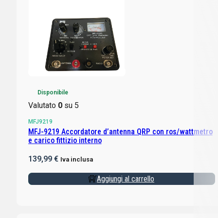
Disponibile
Valutato
0
su 5
MFJ9219
MFJ-9219 Accordatore d’antenna QRP con ros/wattmetro
e carico fittizio interno
139,99
€
Iva inclusa
Aggiungi al carrello