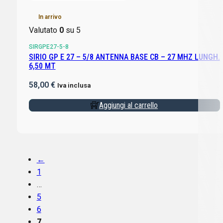
In arrivo
Valutato
0
su 5
SIRGPE27-5-8
SIRIO GP E 27 – 5/8 ANTENNA BASE CB – 27 MHZ LUNGH.
6,50 MT
58,00
€
Iva inclusa
Aggiungi al carrello
←
1
…
5
6
7