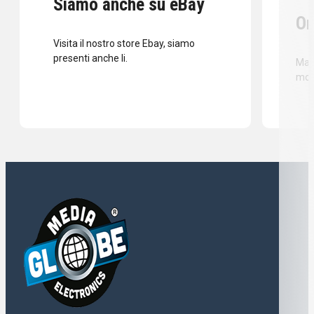
Siamo anche su eBay
Or
Visita il nostro store Ebay, siamo
presenti anche li.
Mass
mod