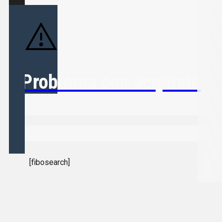
Problema con acquisto
[fibosearch]