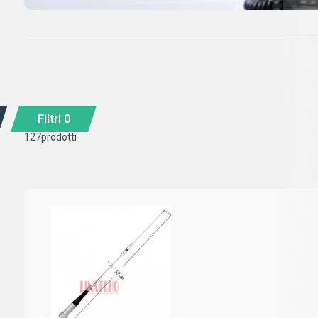
Filtri
0
127
prodotti