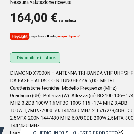
Nessuna valutazione ricevuta
164,00
€
Iva inclusa
paga fino a
6 rate
,
scopri di più
Disponibile in stock
DIAMOND X7000N – ANTENNA TRI-BANDA VHF UHF SHF
DA BASE – ATTACCO N LUNGHEZZA 5,00 METRI
Caratteristiche tecniche: Modello Frequenza (MHz)
Guadagno (dB) Potenza (W) Altezza (m) BC-100 136~174
MHZ 3,2DB 100W 1,6MTBC-100S 115~174 MHZ 3,4DB
100W 1,7MTV-2000 50/144/430 MHZ 2,15/6,2/8,4DB 15
2,5MTX-200N 144/430 MHZ 6,0/8,0DB 200W 2,5MTX-30
144/430 MHZ…
CHIEDICI INFO SU QUESTO PRODOTTO
Leggi di più