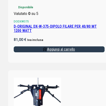
Disponibile
Valutato
0
su 5
DODXW375
D-ORIGINAL DX-W-375-DIPOLO FILARE PER 40/80 MT
1200 WATT
81,00
€
Iva inclusa
Aggiungi al carrello