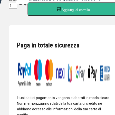
DIAMOND
Aggiungi al carrello
X-
7000N-
ANTENNA
VERTICALE
144/430/1200
MHz
Paga in totale sicurezza
ALTEZZA
500
cm
quantità
I tuoi dati di pagamento vengono elaborati in modo sicuro.
Non memorizziamo i dati della tua carta di credito né
abbiamo accesso alle informazioni della tua carta di
credito.