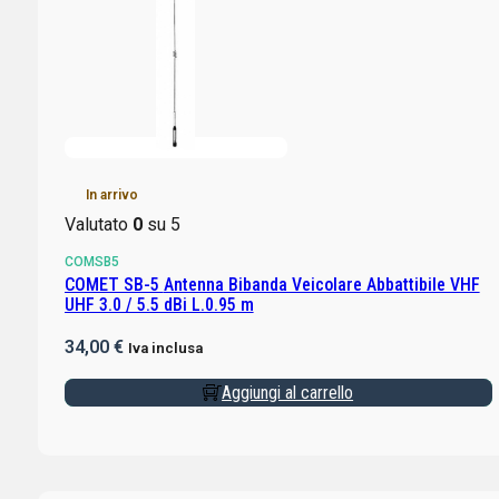
In arrivo
Valutato
0
su 5
COMSB5
COMET SB-5 Antenna Bibanda Veicolare Abbattibile VHF
UHF 3.0 / 5.5 dBi L.0.95 m
34,00
€
Iva inclusa
Aggiungi al carrello