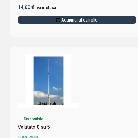
SMA MASCHIO
14,00
€
Iva inclusa
Aggiungi al carrello
Disponibile
Valutato
0
su 5
COMGP98N