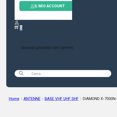
IL MIO ACCOUNT
0
Nessun prodotto nel carrello.
Home
|
ANTENNE
|
BASE VHF UHF SHF
|
DIAMOND X-7000N-
ANTENNA VERTICALE 144/430/1200 MHz ALTEZZA 500 cm