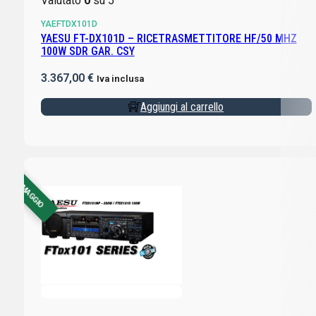
Valutato
0
su 5
YAEFTDX101D
YAESU FT-DX101D – RICETRASMETTITORE HF/50 MHZ
100W SDR GAR. CSY
3.367,00
€
Iva inclusa
Aggiungi al carrello
CON OMAGGIO