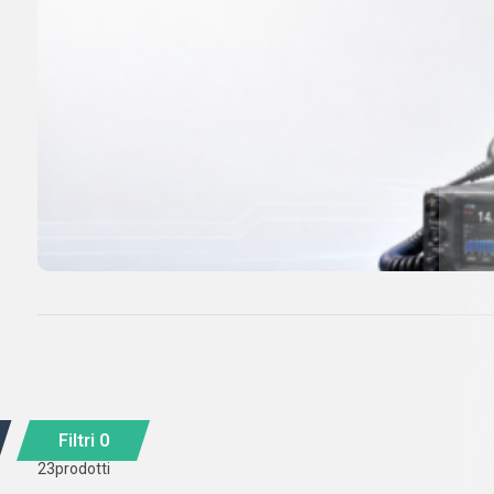
Filtri
0
23
prodotti