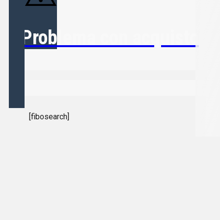
Problema con acquisto
[fibosearch]