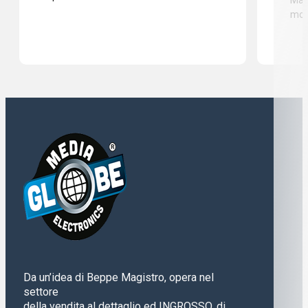
mod
Da un’idea di Beppe Magistro, opera nel
settore
della vendita al dettaglio ed INGROSSO, di