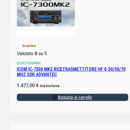
In arrivo
Valutato
0
su 5
ICOIC7300MKII
ICOM IC-7300 MK2 RICETRASMETTITORE HF 0-30/50/70
MHZ SDR ADVANTEC
1.477,00
€
Iva inclusa
Aggiungi al carrello