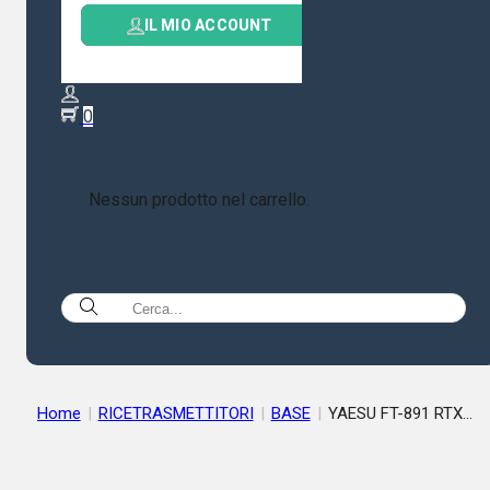
IL MIO ACCOUNT
0
Nessun prodotto nel carrello.
Home
|
RICETRASMETTITORI
|
BASE
|
YAESU FT-891 RTX
HF/50 MHZ 100W ALL MODE 3 CONVERSIONI – ROOFING