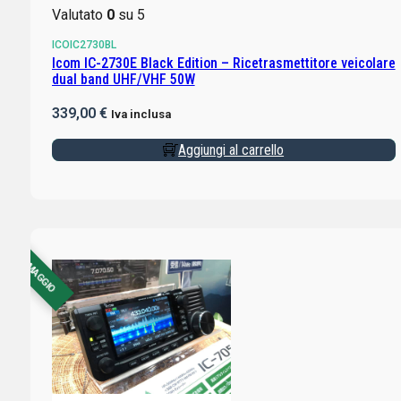
Valutato
0
su 5
ICOIC2730BL
Icom IC-2730E Black Edition – Ricetrasmettitore veicolare
dual band UHF/VHF 50W
339,00
€
Iva inclusa
Aggiungi al carrello
CON OMAGGIO