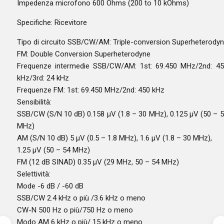
Impedenza microfono 600 Ohms (200 to 10 kOhms)
Specifiche: Ricevitore
Tipo di circuito SSB/CW/AM: Triple-conversion Superheterody
FM: Double Conversion Superheterodyne
Frequenze intermedie SSB/CW/AM: 1st: 69.450 MHz/2nd: 4
kHz/3rd: 24 kHz
Frequenze FM: 1st: 69.450 MHz/2nd: 450 kHz
Sensibilità:
SSB/CW (S/N 10 dB) 0.158 µV (1.8 – 30 MHz), 0.125 µV (50 – 
MHz)
AM (S/N 10 dB) 5 µV (0.5 – 1.8 MHz), 1.6 µV (1.8 – 30 MHz),
1.25 µV (50 – 54 MHz)
FM (12 dB SINAD) 0.35 µV (29 MHz, 50 – 54 MHz)
Selettività:
Mode -6 dB / -60 dB
SSB/CW 2.4 kHz o più /3.6 kHz o meno
CW-N 500 Hz o più/750 Hz o meno
Modo AM 6 kHz o più/ 15 kHz o meno