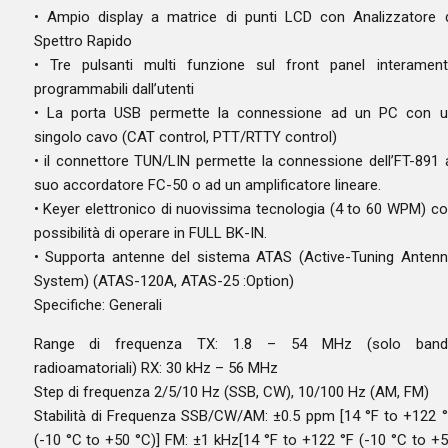
• Ampio display a matrice di punti LCD con Analizzatore 
Spettro Rapido
• Tre pulsanti multi funzione sul front panel interamen
programmabili dall’utenti
• La porta USB permette la connessione ad un PC con u
singolo cavo (CAT control, PTT/RTTY control)
• il connettore TUN/LIN permette la connessione dell’FT-891 
suo accordatore FC-50 o ad un amplificatore lineare.
• Keyer elettronico di nuovissima tecnologia (4 to 60 WPM) c
possibilità di operare in FULL BK-IN.
• Supporta antenne del sistema ATAS (Active-Tuning Anten
System) (ATAS-120A, ATAS-25 :Option)
Specifiche: Generali
Range di frequenza TX: 1.8 – 54 MHz (solo band
radioamatoriali) RX: 30 kHz – 56 MHz
Step di frequenza 2/5/10 Hz (SSB, CW), 10/100 Hz (AM, FM)
Stabilità di Frequenza SSB/CW/AM: ±0.5 ppm [14 °F to +122 
(-10 °C to +50 °C)] FM: ±1 kHz[14 °F to +122 °F (-10 °C to +