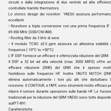
circuiti e dalla integrazione di due ventole ad alta efficien
controllate tramite thermistors.
Lo storico design dei ricevitori YAESU assicura performan
eccellenti
• Ricevitore a tripla conversione con una prima frequenza IF
69.450 MHz (SSB/CW/AM)
• Roofing filter da 3 kHz di serie
• Il modulo TCXO ±0.5 ppm assicura un altissima stabilità 
frequenza (-10°C to +50°C)
L’IF DSP fornisce un efficace e ottimizzata riduzione del QRM
Il DSP a 32 bit ad alta velocità (max. 3000 MIPS) offre u
efficace riduzione (DNR) del QRM che è spesso molt
fastidioso sulle frequenze HF. Inoltre: l’AUTO NOTCH (DN
elimina automaticamente i toni più alti che disturbano 
ricezione. Il CONTOUR, e l’APF, sono strumenti molto efficaci p
ridurre il rumore durante operazioni sulle bande HF. Le funzio
tradizionali per la riduzione del QRM YAESU sono tutte disponibi
sull’FT-891.
Caratteristiche