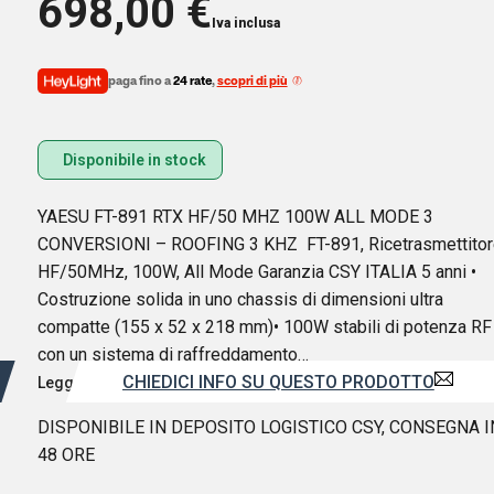
698,00
€
Iva inclusa
paga fino a
24 rate
,
scopri di più
Disponibile in stock
YAESU FT-891 RTX HF/50 MHZ 100W ALL MODE 3
CONVERSIONI – ROOFING 3 KHZ FT-891, Ricetrasmettitor
HF/50MHz, 100W, All Mode Garanzia CSY ITALIA 5 anni •
Costruzione solida in uno chassis di dimensioni ultra
compatte (155 x 52 x 218 mm)• 100W stabili di potenza RF
con un sistema di raffreddamento…
CHIEDICI INFO SU QUESTO PRODOTTO
Leggi di più
DISPONIBILE IN DEPOSITO LOGISTICO CSY, CONSEGNA I
48 ORE