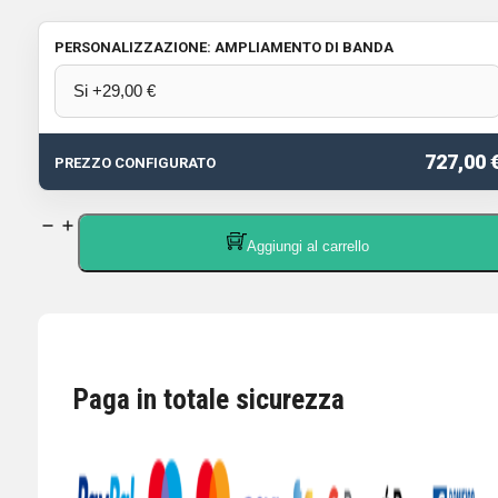
PERSONALIZZAZIONE: AMPLIAMENTO DI BANDA
727,00 
PREZZO CONFIGURATO
YAESU
Aggiungi al carrello
FT-
891
RTX
HF/50
MHZ
Paga in totale sicurezza
100W
ALL
MODE
3