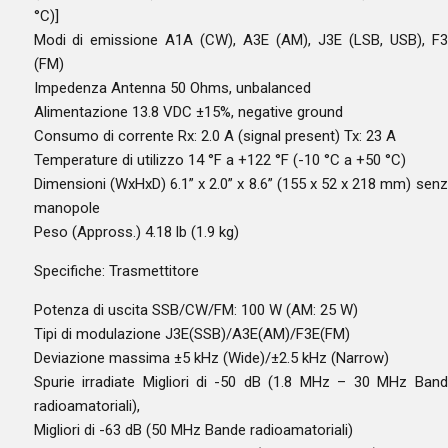
°C)]
Modi di emissione A1A (CW), A3E (AM), J3E (LSB, USB), F
(FM)
Impedenza Antenna 50 Ohms, unbalanced
Alimentazione 13.8 VDC ±15%, negative ground
Consumo di corrente Rx: 2.0 A (signal present) Tx: 23 A
Temperature di utilizzo 14 °F a +122 °F (-10 °C a +50 °C)
Dimensioni (WxHxD) 6.1” x 2.0” x 8.6” (155 x 52 x 218 mm) sen
manopole
Peso (Appross.) 4.18 lb (1.9 kg)
Specifiche: Trasmettitore
Potenza di uscita SSB/CW/FM: 100 W (AM: 25 W)
Tipi di modulazione J3E(SSB)/A3E(AM)/F3E(FM)
Deviazione massima ±5 kHz (Wide)/±2.5 kHz (Narrow)
Spurie irradiate Migliori di -50 dB (1.8 MHz – 30 MHz Ban
radioamatoriali),
Migliori di -63 dB (50 MHz Bande radioamatoriali)