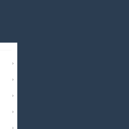
›
›
›
›
›