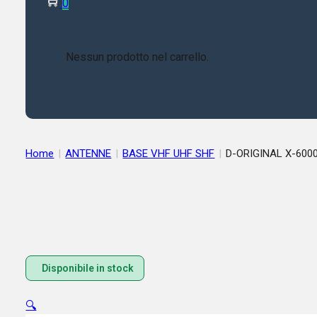
0
Nessun prodotto nel carrello.
Home
|
ANTENNE
|
BASE VHF UHF SHF
|
D-ORIGINAL X-600
Disponibile in stock
🔍