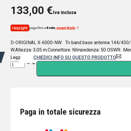
133,00
€
Iva inclusa
paga fino a
6 rate
,
scopri di più
D-ORIGINAL X-6000-NW Tri band base antenna 144/430/12
W.Altezza: 3,05 m.Connettore: NImpedenza: 50 OSWR:. Me
CHIEDICI INFO SU QUESTO PRODOTTO
Leggi di più
D-
ORIGINAL
X-
6000NW
ANTENNA
VERTICALE
144/430/1200
Paga in totale sicurezza
MHz
100
WATT