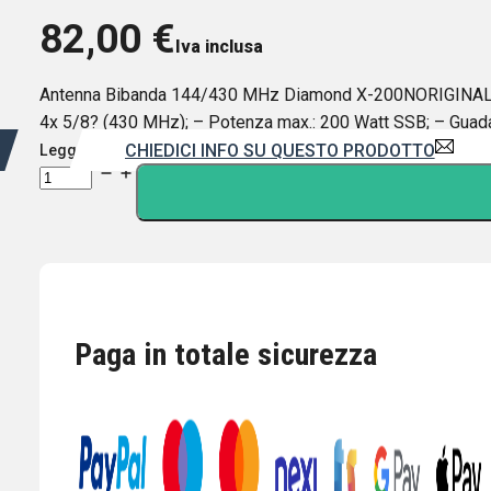
82,00
€
Iva inclusa
Antenna Bibanda 144/430 MHz Diamond X-200NORIGINALE
4x 5/8? (430 MHz); – Potenza max.: 200 Watt SSB; – Guadagn
CHIEDICI INFO SU QUESTO PRODOTTO
Leggi di più
DIAMOND
X-
200N
ANTENNA
VERTICALE
144/430
MHz
Paga in totale sicurezza
ALTEZZA
250
cm
quantità