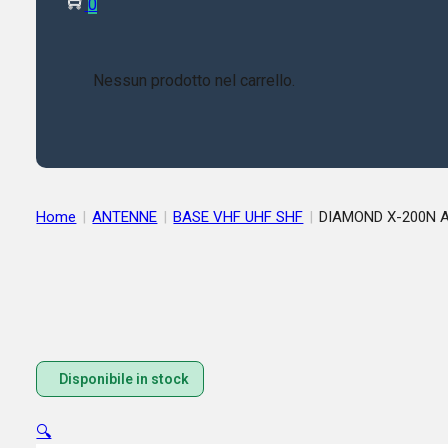
0
Nessun prodotto nel carrello.
Home
|
ANTENNE
|
BASE VHF UHF SHF
|
DIAMOND X-200N 
Disponibile in stock
🔍