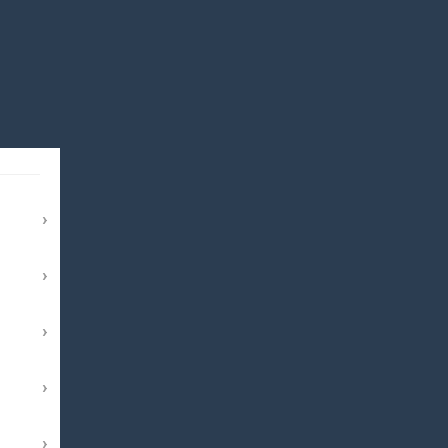
›
›
›
›
›