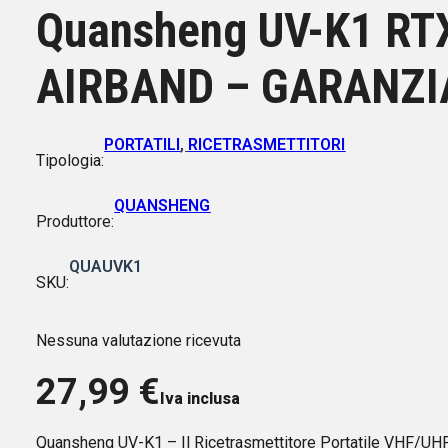
Quansheng UV-K1 RT
AIRBAND – GARANZIA
PORTATILI
,
RICETRASMETTITORI
Tipologia:
QUANSHENG
Produttore:
QUAUVK1
SKU:
Nessuna valutazione ricevuta
27,99
€
Iva inclusa
Quansheng UV-K1 – Il Ricetrasmettitore Portatile VH