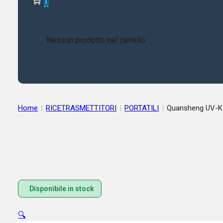
0
Nessun prodotto nel carrello.
Home
|
RICETRASMETTITORI
|
PORTATILI
|
Quansheng UV-K
Disponibile in stock
🔍