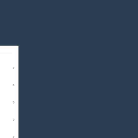
›
›
›
›
›