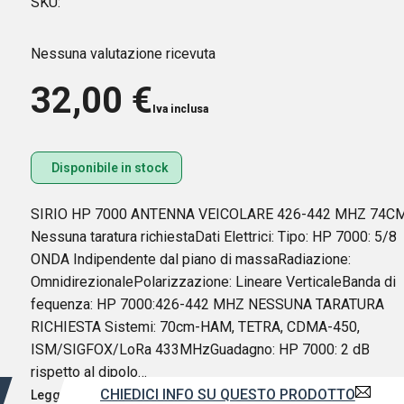
SKU:
Nessuna valutazione ricevuta
32,00
€
Iva inclusa
Disponibile in stock
SIRIO HP 7000 ANTENNA VEICOLARE 426-442 MHZ 74C
Nessuna taratura richiestaDati Elettrici: Tipo: HP 7000: 5/8
ONDA Indipendente dal piano di massaRadiazione:
OmnidirezionalePolarizzazione: Lineare VerticaleBanda di
fequenza: HP 7000:426-442 MHZ NESSUNA TARATURA
RICHIESTA Sistemi: 70cm-HAM, TETRA, CDMA-450,
ISM/SIGFOX/LoRa 433MHzGuadagno: HP 7000: 2 dB
rispetto al dipolo…
CHIEDICI INFO SU QUESTO PRODOTTO
Leggi di più