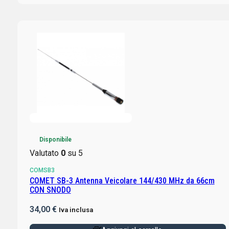
Disponibile
Valutato
0
su 5
COMSB3
COMET SB-3 Antenna Veicolare 144/430 MHz da 66cm
CON SNODO
34,00
€
Iva inclusa