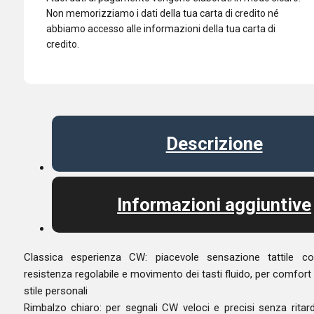
da
Non memorizziamo i dati della tua carta di credito né
3,5
abbiamo accesso alle informazioni della tua carta di
mm
credito.
G90/X6100/X6200/X5105/G106
quantità
Descrizione
Informazioni aggiuntive
Classica esperienza CW: piacevole sensazione tattile c
resistenza regolabile e movimento dei tasti fluido, per comfort
stile personali
Rimbalzo chiaro: per segnali CW veloci e precisi senza ritard