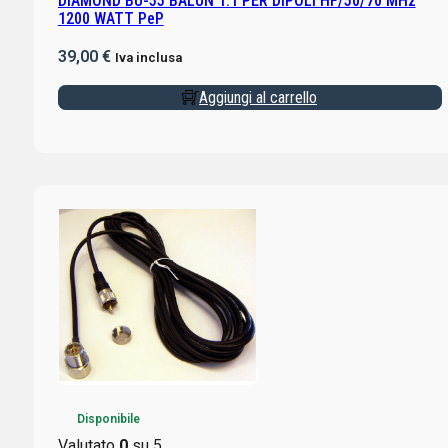
DIAMOND BU-55 BALUN 1:1 PER DIPOLI HF/50/70 MHz
1200 WATT PeP
39,00
€
Iva inclusa
Aggiungi al carrello
Disponibile
Valutato
0
su 5