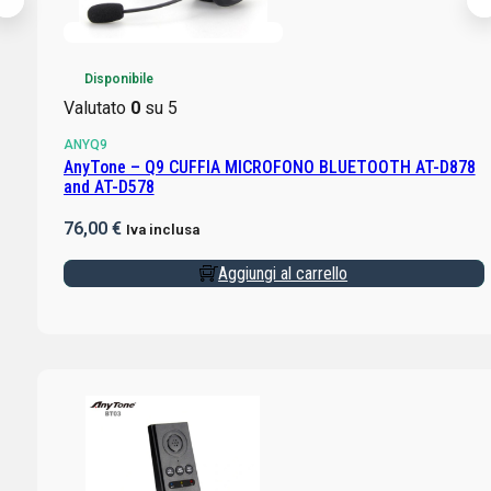
Disponibile
Valutato
0
su 5
ANYQ9
AnyTone – Q9 CUFFIA MICROFONO BLUETOOTH AT-D878
and AT-D578
76,00
€
Iva inclusa
Aggiungi al carrello