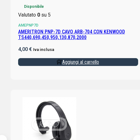
Disponibile
Valutato
0
su 5
AMEPNP7D
AMERITRON PNP-7D CAVO ARB-704 CON KENWOOD
TS440,690,450,950,130,870,2000
4,00
€
Iva inclusa
Aggiungi al carrello