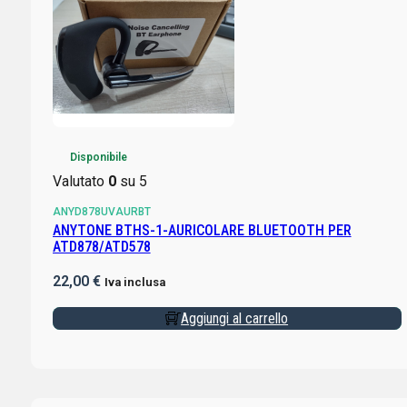
Disponibile
Valutato
0
su 5
ANYD878UVAURBT
ANYTONE BTHS-1-AURICOLARE BLUETOOTH PER
ATD878/ATD578
22,00
€
Iva inclusa
Aggiungi al carrello