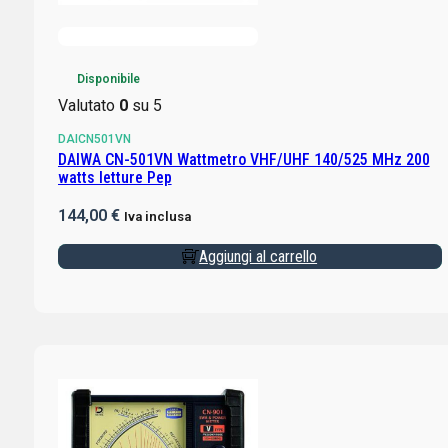
Disponibile
Valutato
0
su 5
DAICN501VN
DAIWA CN-501VN Wattmetro VHF/UHF 140/525 MHz 200
watts letture Pep
144,00
€
Iva inclusa
Aggiungi al carrello