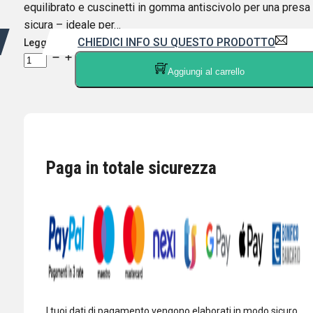
equilibrato e cuscinetti in gomma antiscivolo per una presa
sicura – ideale per…
CHIEDICI INFO SU QUESTO PRODOTTO
Leggi di più
XIEGU
Aggiungi al carrello
VK-
5
Morse
-
Mini
Straight
Paga in totale sicurezza
Key
CW,
con
base
in
alluminio
CNC
jack
I tuoi dati di pagamento vengono elaborati in modo sicuro.