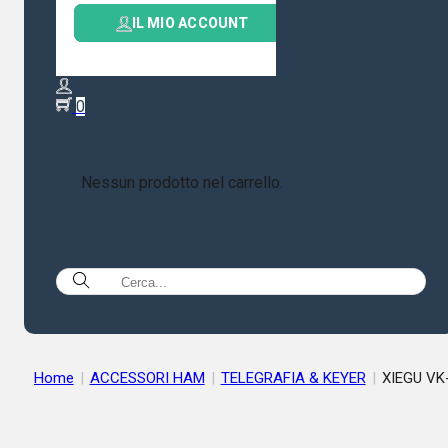
IL MIO ACCOUNT
0
Nessun prodotto nel carrello.
Home
|
ACCESSORI HAM
|
TELEGRAFIA & KEYER
|
XIEGU VK
Morse – Mini Straight Key CW, con base in alluminio CNC jack 
3,5 mm G90/X6100/X6200/X5105/G106