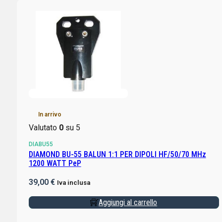
In arrivo
Valutato
0
su 5
DIABU55
DIAMOND BU-55 BALUN 1:1 PER DIPOLI HF/50/70 MHz
1200 WATT PeP
39,00
€
Iva inclusa
Aggiungi al carrello