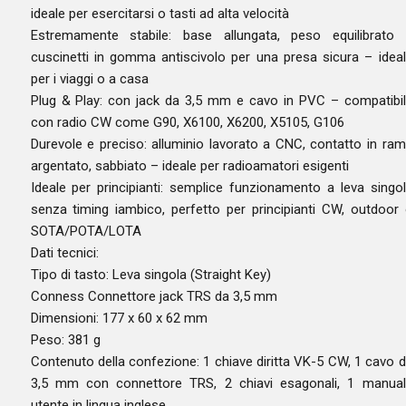
ideale per esercitarsi o tasti ad alta velocità
Estremamente stabile: base allungata, peso equilibrato
cuscinetti in gomma antiscivolo per una presa sicura – idea
per i viaggi o a casa
Plug & Play: con jack da 3,5 mm e cavo in PVC – compatibi
con radio CW come G90, X6100, X6200, X5105, G106
Durevole e preciso: alluminio lavorato a CNC, contatto in ra
argentato, sabbiato – ideale per radioamatori esigenti
Ideale per principianti: semplice funzionamento a leva singo
senza timing iambico, perfetto per principianti CW, outdoor
SOTA/POTA/LOTA
Dati tecnici:
Tipo di tasto: Leva singola (Straight Key)
Conness Connettore jack TRS da 3,5 mm
Dimensioni: 177 x 60 x 62 mm
Peso: 381 g
Contenuto della confezione: 1 chiave diritta VK-5 CW, 1 cavo 
3,5 mm con connettore TRS, 2 chiavi esagonali, 1 manua
utente in lingua inglese