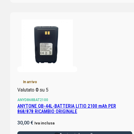
In arrivo
Valutato
0
su 5
ANYD868BAT2100
ANYTONE QB-44L-BATTERIA LITIO 2100 mAh PER
868/878 RICAMBIO ORIGINALE
30,00
€
Iva inclusa