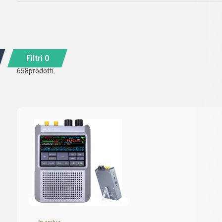
Filtri
0
658
prodotti