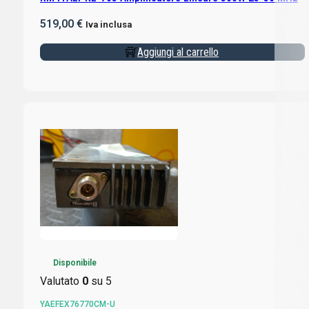
519,00
€
Iva inclusa
Aggiungi al carrello
Disponibile
Valutato
0
su 5
YAEFEX76770CM-U