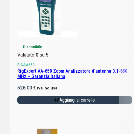
Disponibile
Valutato
0
su 5
RIGAA650
RigExpert AA-650 Zoom Analizzatore d’antenna 0.1-650
MHz – Garanzia Italiana
526,00
€
Iva inclusa
Aggiungi al carrello