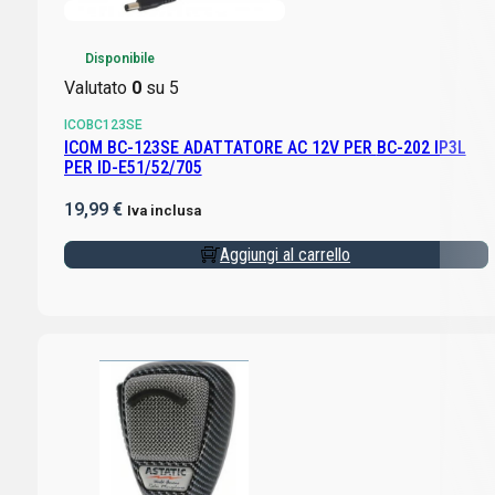
Disponibile
Valutato
0
su 5
ICOBC123SE
ICOM BC-123SE ADATTATORE AC 12V PER BC-202 IP3L
PER ID-E51/52/705
19,99
€
Iva inclusa
Aggiungi al carrello