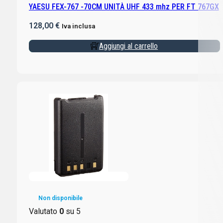
YAESU FEX-767 -70CM UNITÀ UHF 433 mhz PER FT 767GX
128,00
€
Iva inclusa
Aggiungi al carrello
Non disponibile
Valutato
0
su 5