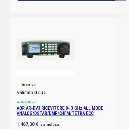
In arrivo
Valutato
0
su 5
AORARDV3
AOR AR-DV3 RICEVITORE 0- 3 GHz ALL MODE
ANALOG/DSTAR/DMR/C4FM/TETRA ECC
1.467,00
€
Iva inclusa