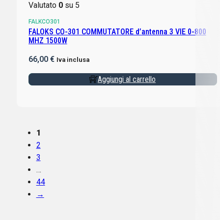
Valutato
0
su 5
FALKCO301
FALOKS CO-301 COMMUTATORE d’antenna 3 VIE 0-800
MHZ 1500W
66,00
€
Iva inclusa
Aggiungi al carrello
1
2
3
…
44
→