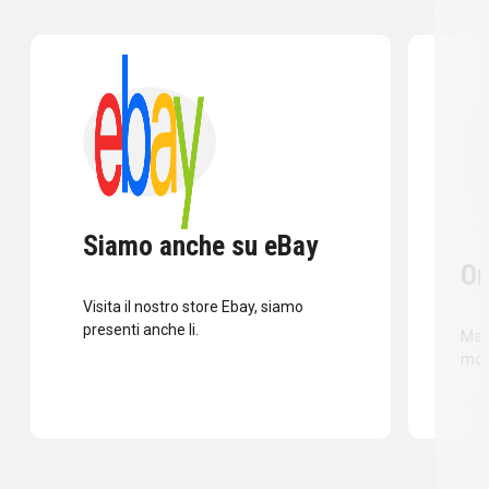
Siamo anche su eBay
Or
Visita il nostro store Ebay, siamo
presenti anche li.
Mass
mod