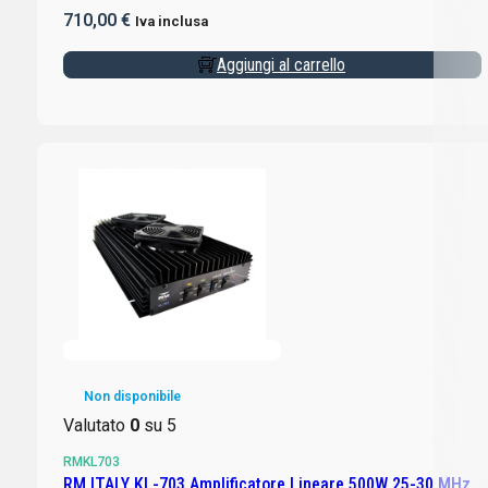
710,00
€
Iva inclusa
Aggiungi al carrello
Non disponibile
Valutato
0
su 5
RMKL703
RM ITALY KL-703 Amplificatore Lineare 500W 25-30 MHz