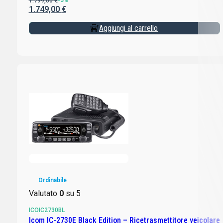
1.799,00
€
-3%
1.749,00
€
Aggiungi al carrello
Ordinabile
Valutato
0
su 5
ICOIC2730BL
Icom IC-2730E Black Edition – Ricetrasmettitore veicolare