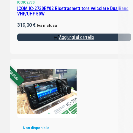
ICOIC2730
ICOM IC-2730E#02 Ricetrasmettitore veicolare DualBand
VHF/UHF 50W
319,00
€
Iva inclusa
Aggiungi al carrello
CON OMAGGIO
Non disponibile