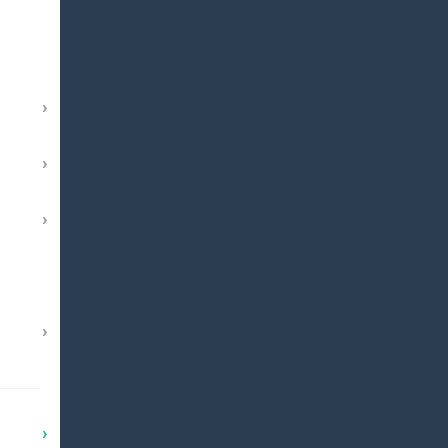
›
›
›
›
›