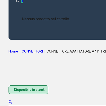
0
Nessun prodotto nel carrello.
Home
|
CONNETTORI
|
Disponibile in stock
🔍