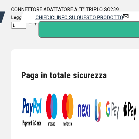
CONNETTORE ADATTATORE A “T” TRIPLO SO239
CHIEDICI INFO SU QUESTO PRODOTTO
Leggi di più
CONNETTORE
ADATTATORE
A
"T"
TRIPLO
SO239
quantità
Paga in totale sicurezza