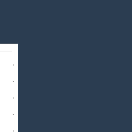
›
›
›
›
›