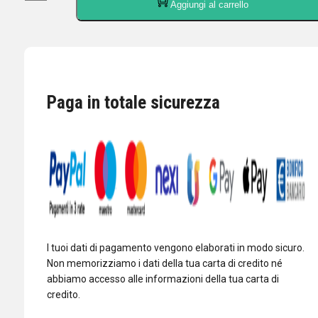
Aggiungi al carrello
CENTRO
TETTO
A
90
GRADI
SO239
Paga in totale sicurezza
A
VITE
PER
RG58/RF195
quantità
I tuoi dati di pagamento vengono elaborati in modo sicuro.
Non memorizziamo i dati della tua carta di credito né
abbiamo accesso alle informazioni della tua carta di
credito.