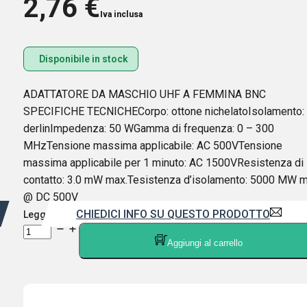
2,76
€
Iva inclusa
Disponibile in stock
ADATTATORE DA MASCHIO UHF A FEMMINA BNC
SPECIFICHE TECNICHECorpo: ottone nichelatoIsolamento:
derlinImpedenza: 50 WGamma di frequenza: 0 – 300
MHzTensione massima applicabile: AC 500VTensione
massima applicabile per 1 minuto: AC 1500VResistenza di
contatto: 3.0 mW max.Tesistenza d’isolamento: 5000 MW m
@ DC 500V
CHIEDICI INFO SU QUESTO PRODOTTO
Leggi di più
CONNETTORE
Aggiungi al carrello
ADATTATORE
DA
BNC
FEMMINA