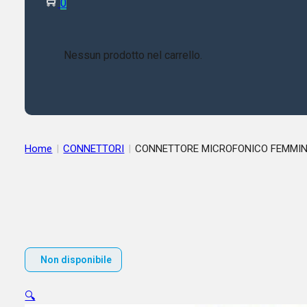
0
Nessun prodotto nel carrello.
Home
|
CONNETTORI
|
CONNETTORE MICROFONICO F
Non disponibile
🔍