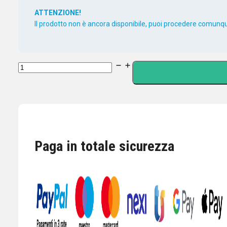
ATTENZIONE!
Il prodotto non è ancora disponibile, puoi procedere comunque
CONNETTORE
MICROFONICO
FEMMINA
A
5
POLI
Paga in totale sicurezza
CLASSICO
quantità