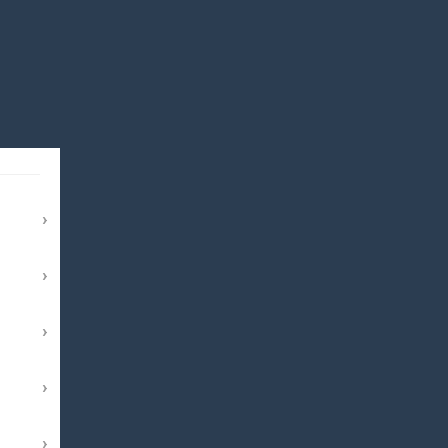
›
›
›
›
›