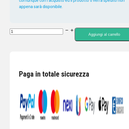
comunque con l'acquisto ed il prodotto ti verrà spedito non
appena sarà disponibile.
CONNETTORE
Aggiungi al carrello
ADATTATORE
DA
PANNELLO
DOPPIO
SO239
Paga in totale sicurezza
CON
FERMO
A
DADI
quantità