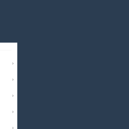
›
›
›
›
›