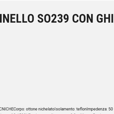
NELLO SO239 CON GHI
CHECorpo: ottone nichelatoIsolamento: teflonImpedenza: 50