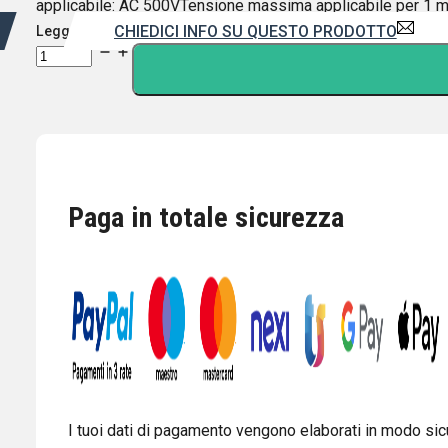
applicabile: AC 500VTensione massima applicabile per 1
CHIEDICI INFO SU QUESTO PRODOTTO
Leggi di più
CONNETTORE
DA
PANNELLO
SO239
CON
GHIERA
4
Paga in totale sicurezza
FORI
quantità
I tuoi dati di pagamento vengono elaborati in modo sicu