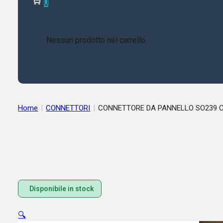
0
Nessun prodotto nel carrello.
Home
|
CONNETTORI
|
CONNETTORE DA PANNELLO SO239 C
Disponibile in stock
🔍