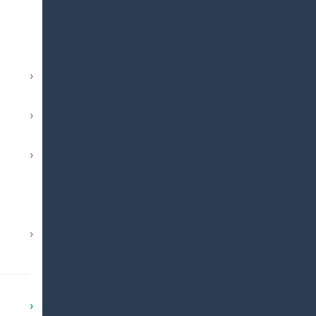
›
›
›
›
›