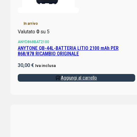
In arrivo
Valutato
0
su 5
ANYD868BAT2100
ANYTONE QB-44L-BATTERIA LITIO 2100 mAh PER
868/878 RICAMBIO ORIGINALE
30,00
€
Iva inclusa
Aggiungi al carrello