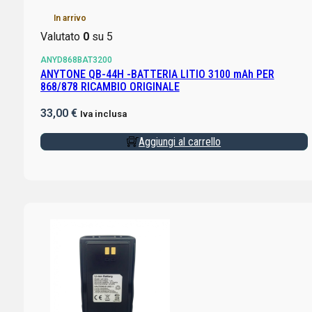
In arrivo
Valutato
0
su 5
ANYD868BAT3200
ANYTONE QB-44H -BATTERIA LITIO 3100 mAh PER
868/878 RICAMBIO ORIGINALE
33,00
€
Iva inclusa
Aggiungi al carrello