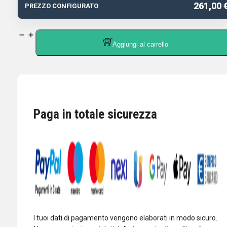
261,00 
PREZZO CONFIGURATO
ICOM
Aggiungi al carrello
SM-
50
MICROFONO
DA
TAVOLO
Paga in totale sicurezza
C/UP-
DOWN
quantità
I tuoi dati di pagamento vengono elaborati in modo sicuro.