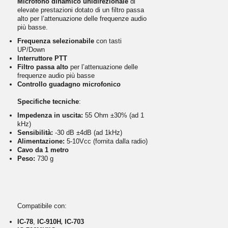
Microfono dinamico unidirezionale
di
elevate prestazioni dotato di un filtro passa
alto per l’attenuazione delle frequenze audio
più basse.
Frequenza selezionabile
con tasti
UP/Down
Interruttore PTT
Filtro passa alto
per l’attenuazione delle
frequenze audio più basse
Controllo guadagno microfonico
Specifiche tecniche
:
Impedenza in uscita:
55 Ohm ±30% (ad 1
kHz)
Sensibilità:
-30 dB ±4dB (ad 1kHz)
Alimentazione:
5-10Vcc (fornita dalla radio)
Cavo da 1 metro
Peso:
730 g
Compatibile con:
,
IC-78
,
IC-910H
IC-703