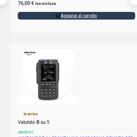
76,00
€
Iva inclusa
Aggiungi al carrello
In arrivo
Valutato
0
su 5
ANYBT01