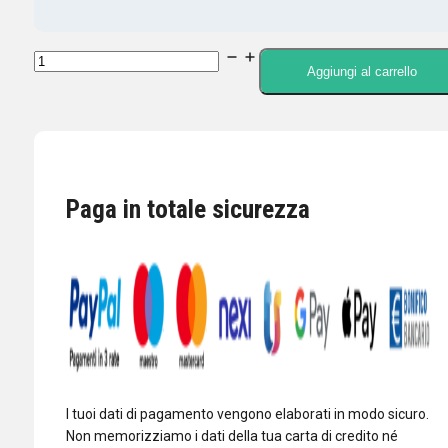
TELECOM
Aggiungi al carrello
F-
2000-
EC
-
CB
Paga in totale sicurezza
MOBILE
ANTENNA,
SWING
40
CM.
quantità
I tuoi dati di pagamento vengono elaborati in modo sicuro.
Non memorizziamo i dati della tua carta di credito né