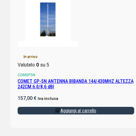
In arrivo
Valutato
0
su 5
COMGP5N
COMET GP-5N ANTENNA BIBANDA 144/430MHZ ALTEZZA
242CM 6.0/8,6 dBI
157,00
€
Iva inclusa
Aggiungi al carrello