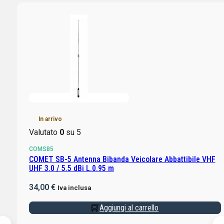
In arrivo
Valutato
0
su 5
COMSB5
COMET SB-5 Antenna Bibanda Veicolare Abbattibile VHF
UHF 3.0 / 5.5 dBi L.0.95 m
34,00
€
Iva inclusa
Aggiungi al carrello