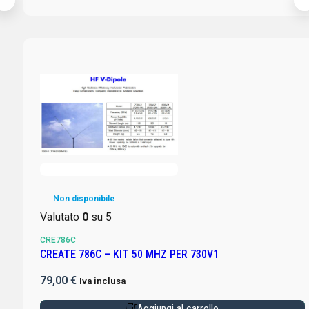
Non disponibile
Valutato
0
su 5
CRE786C
CREATE 786C – KIT 50 MHZ PER 730V1
79,00
€
Iva inclusa
Aggiungi al carrello