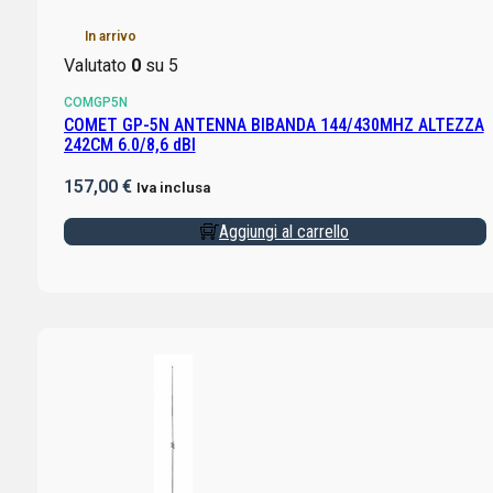
In arrivo
Valutato
0
su 5
COMGP5N
COMET GP-5N ANTENNA BIBANDA 144/430MHZ ALTEZZA
242CM 6.0/8,6 dBI
157,00
€
Iva inclusa
Aggiungi al carrello