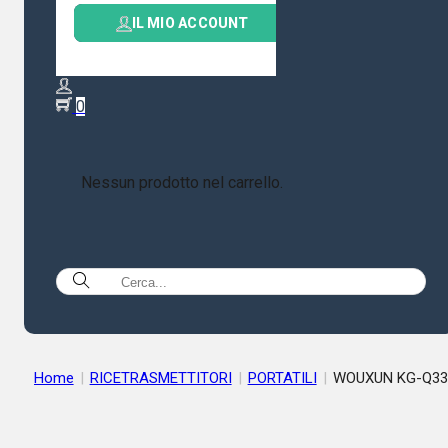
IL MIO ACCOUNT
0
Nessun prodotto nel carrello.
Home
|
RICETRASMETTITORI
|
PORTATILI
|
WOUXUN KG-Q33
– RTX QUAD BAND 50/144/222/433 MHZ RX FM ED AIRBAND