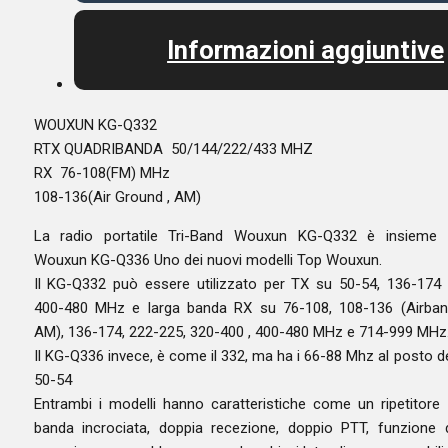
Informazioni aggiuntive
WOUXUN KG-Q332
RTX QUADRIBANDA 50/144/222/433 MHZ
RX 76-108(FM) MHz
108-136(Air Ground , AM)
La radio portatile Tri-Band Wouxun KG-Q332 è insieme 
Wouxun KG-Q336 Uno dei nuovi modelli Top Wouxun.
Il KG-Q332 può essere utilizzato per TX su 50-54, 136-174
400-480 MHz e larga banda RX su 76-108, 108-136 (Airba
AM), 136-174, 222-225, 320-400 , 400-480 MHz e 714-999 MHz
Il KG-Q336 invece, è come il 332, ma ha i 66-88 Mhz al posto d
50-54
Entrambi i modelli hanno caratteristiche come un ripetitore
banda incrociata, doppia recezione, doppio PTT, funzione 