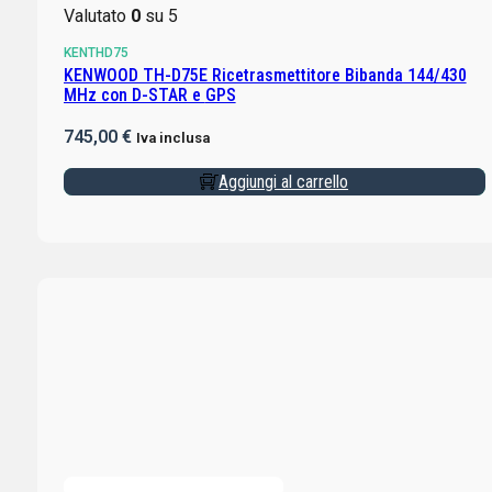
Valutato
0
su 5
KENTHD75
KENWOOD TH-D75E Ricetrasmettitore Bibanda 144/430
MHz con D-STAR e GPS
745,00
€
Iva inclusa
Aggiungi al carrello