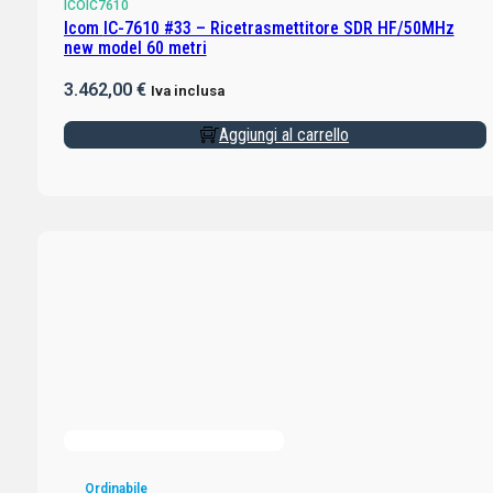
ICOIC7610
Icom IC-7610 #33 – Ricetrasmettitore SDR HF/50MHz
new model 60 metri
3.462,00
€
Iva inclusa
Aggiungi al carrello
Ordinabile