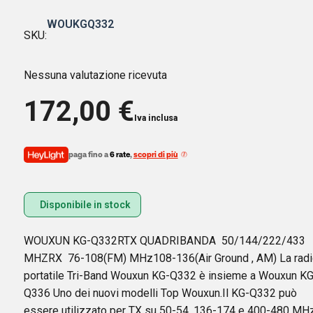
WOUKGQ332
SKU:
Nessuna valutazione ricevuta
172,00
€
Iva inclusa
paga fino a
6 rate
,
scopri di più
Disponibile in stock
WOUXUN KG-Q332RTX QUADRIBANDA 50/144/222/433
MHZRX 76-108(FM) MHz108-136(Air Ground , AM) La radi
portatile Tri-Band Wouxun KG-Q332 è insieme a Wouxun KG
Q336 Uno dei nuovi modelli Top Wouxun.Il KG-Q332 può
essere utilizzato per TX su 50-54, 136-174 e 400-480 MH