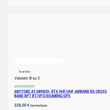
In arrivo
Valutato
0
su 5
ANYATD890UV
ANYTONE AT-D890UV- RTX VHF/UHF AIRBAND RX CROSS
BAND RPT BT/VFO/ROAMING/GPS
228,00
€
Iva inclusa