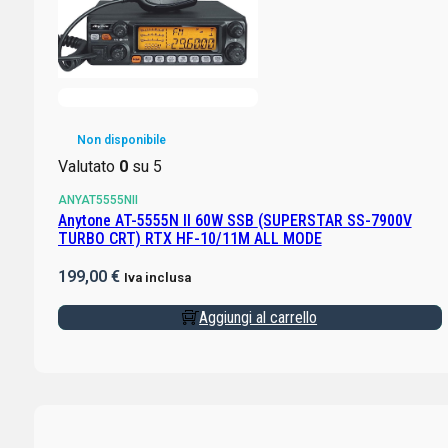
Non disponibile
Valutato
0
su 5
ANYAT5555NII
Anytone AT-5555N II 60W SSB (SUPERSTAR SS-7900V
TURBO CRT) RTX HF-10/11M ALL MODE
199,00
€
Iva inclusa
Aggiungi al carrello