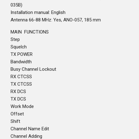
035B)
Installation manual: English
Antenna 66-88 MHz: Yes, ANO-057, 185 mm
MAIN FUNCTIONS
Step
Squelch
TX POWER
Bandwidth
Busy Channel Lockout
RX CTCSS
TX CTCSS
RX DCS
TX DCS
Work Mode
Offset
Shift
Channel Name Edit
Channel Adding