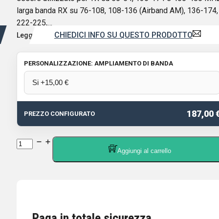
larga banda RX su 76-108, 108-136 (Airband AM), 136-174,
222-225,…
CHIEDICI INFO SU QUESTO PRODOTTO
Leggi di più
PERSONALIZZAZIONE: AMPLIAMENTO DI BANDA
187,00 
PREZZO CONFIGURATO
WOUXUN
Aggiungi al carrello
KG-
Q332
-
RTX
QUAD
Paga in totale sicurezza
BAND