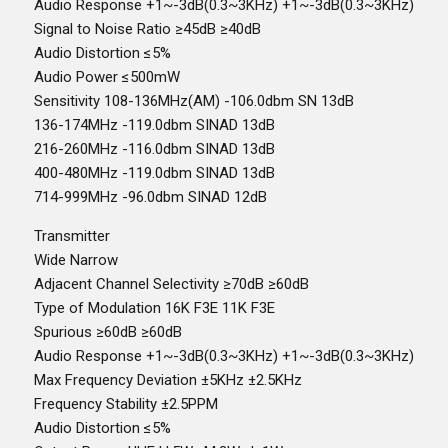
Audio Response +1~-3dB(0.3~3KHz) +1~-3dB(0.3~3KHz)
Signal to Noise Ratio ≥45dB ≥40dB
Audio Distortion ≤5%
Audio Power ≤500mW
Sensitivity 108-136MHz(AM) -106.0dbm SN 13dB
136-174MHz -119.0dbm SINAD 13dB
216-260MHz -116.0dbm SINAD 13dB
400-480MHz -119.0dbm SINAD 13dB
714-999MHz -96.0dbm SINAD 12dB
Transmitter
Wide Narrow
Adjacent Channel Selectivity ≥70dB ≥60dB
Type of Modulation 16K F3E 11K F3E
Spurious ≥60dB ≥60dB
Audio Response +1~-3dB(0.3~3KHz) +1~-3dB(0.3~3KHz)
Max Frequency Deviation ±5KHz ±2.5KHz
Frequency Stability ±2.5PPM
Audio Distortion ≤5%