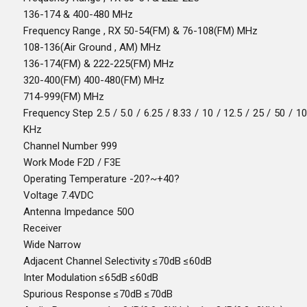
136-174 & 400-480 MHz
Frequency Range , RX 50-54(FM) & 76-108(FM) MHz
108-136(Air Ground , AM) MHz
136-174(FM) & 222-225(FM) MHz
320-400(FM) 400-480(FM) MHz
714-999(FM) MHz
Frequency Step 2.5 / 5.0 / 6.25 / 8.33 / 10 / 12.5 / 25 / 50 / 1
KHz
Channel Number 999
Work Mode F2D / F3E
Operating Temperature -20?~+40?
Voltage 7.4VDC
Antenna Impedance 50O
Receiver
Wide Narrow
Adjacent Channel Selectivity ≤70dB ≤60dB
Inter Modulation ≤65dB ≤60dB
Spurious Response ≤70dB ≤70dB