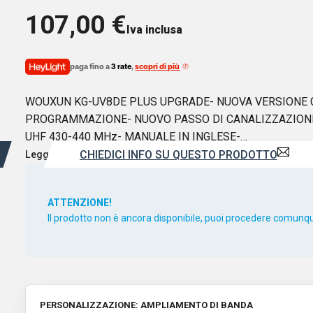
107,00
€
Iva inclusa
paga fino a
3 rate
,
scopri di più
WOUXUN KG-UV8DE PLUS UPGRADE- NUOVA VERSIONE C
PROGRAMMAZIONE- NUOVO PASSO DI CANALIZZAZIONE 2.
UHF 430-440 MHz- MANUALE IN INGLESE-…
CHIEDICI INFO SU QUESTO PRODOTTO
Leggi di più
ATTENZIONE!
Il prodotto non è ancora disponibile, puoi procedere comunque
PERSONALIZZAZIONE: AMPLIAMENTO DI BANDA