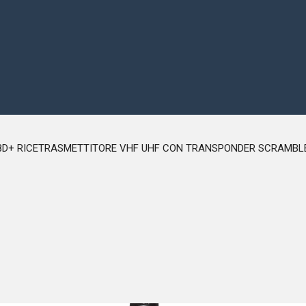
WOUXUN KG-UV8D+ RICETRASMETTITORE VHF UHF CON TRANSPOND