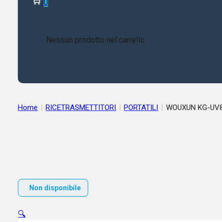
0
Nessun prodotto nel carrello.
Home
|
RICETRASMETTITORI
|
PORTATILI
|
Non disponibile
🔍