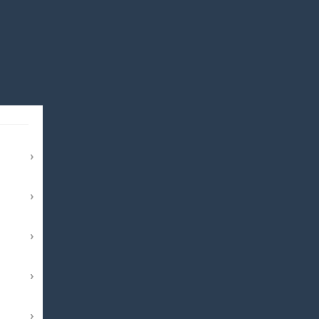
›
›
›
›
›