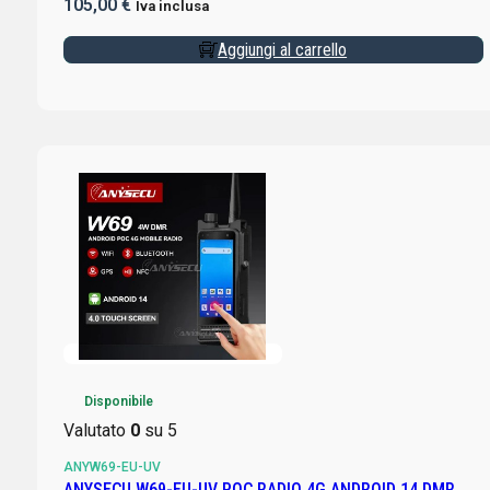
105,00
€
Iva inclusa
Aggiungi al carrello
Disponibile
Valutato
0
su 5
ANYW69-EU-UV
ANYSECU W69-EU-UV POC RADIO 4G ANDROID 14 DMR