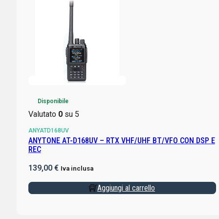
Disponibile
Valutato
0
su 5
ANYATD168UV
ANYTONE AT-D168UV – RTX VHF/UHF BT/VFO CON DSP E
REC
139,00
€
Iva inclusa
Aggiungi al carrello