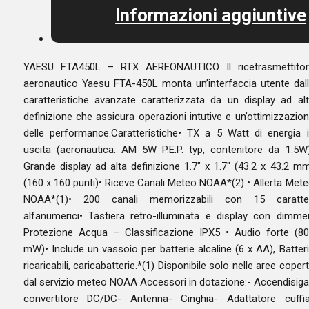
Informazioni aggiuntive
YAESU FTA450L – RTX AEREONAUTICO Il ricetrasmettitor
aeronautico Yaesu FTA-450L monta un’interfaccia utente dal
caratteristiche avanzate caratterizzata da un display ad al
definizione che assicura operazioni intutive e un’ottimizzazio
delle performance.Caratteristiche• TX a 5 Watt di energia 
uscita (aeronautica: AM 5W P.E.P. typ, contenitore da 1.5W
Grande display ad alta definizione 1.7″ x 1.7″ (43.2 x 43.2 m
(160 x 160 punti)• Riceve Canali Meteo NOAA*(2) • Allerta Met
NOAA*(1)• 200 canali memorizzabili con 15 caratter
alfanumerici• Tastiera retro-illuminata e display con dimme
Protezione Acqua – Classificazione IPX5 • Audio forte (8
mW)• Include un vassoio per batterie alcaline (6 x AA), Batter
ricaricabili, caricabatterie.*(1) Disponibile solo nelle aree coper
dal servizio meteo NOAA Accessori in dotazione:- Accendisiga
convertitore DC/DC- Antenna- Cinghia- Adattatore cuffi