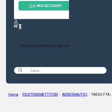
IL MIO ACCOUNT
0
Nessun prodotto nel carrello.
Home
|
RICETRASMETTITORI
|
AEREONAUTICI
|
YAESU FTA-
450L – Ricetrasmettitore portatile banda aeronautica