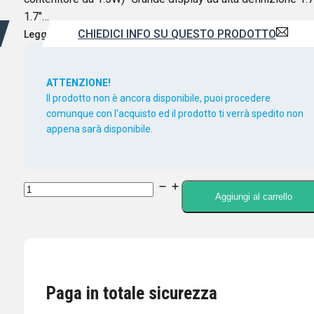
1.7″…
CHIEDICI INFO SU QUESTO PRODOTTO
Leggi di più
ATTENZIONE!
Il prodotto non è ancora disponibile, puoi procedere
comunque con l'acquisto ed il prodotto ti verrà spedito non
appena sarà disponibile.
YAESU
Aggiungi al carrello
FTA-
450L
-
Ricetrasmettitore
portatile
Paga in totale sicurezza
banda
aeronautica