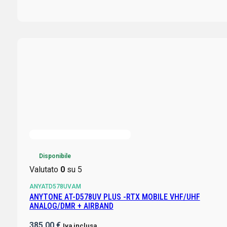
Disponibile
Valutato
0
su 5
ANYATD578UVAM
ANYTONE AT-D578UV PLUS -RTX MOBILE VHF/UHF
ANALOG/DMR + AIRBAND
385,00
€
Iva inclusa