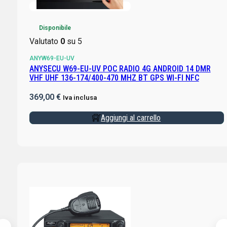
Disponibile
Valutato
0
su 5
ANYW69-EU-UV
ANYSECU W69-EU-UV POC RADIO 4G ANDROID 14 DMR
VHF UHF 136-174/400-470 MHZ BT GPS WI-FI NFC
369,00
€
Iva inclusa
Aggiungi al carrello