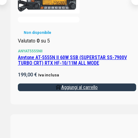
Non disponibile
Valutato
0
su 5
ANYAT5555NII
Anytone AT-5555N II 60W SSB (SUPERSTAR SS-7900V
TURBO CRT) RTX HF-10/11M ALL MODE
199,00
€
Iva inclusa
Aggiungi al carrello