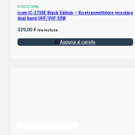
ICOIC2730BL
Icom IC-2730E Black Edition – Ricetrasmettitore veicolare
dual band UHF/VHF 50W
339,00
€
Iva inclusa
Aggiungi al carrello