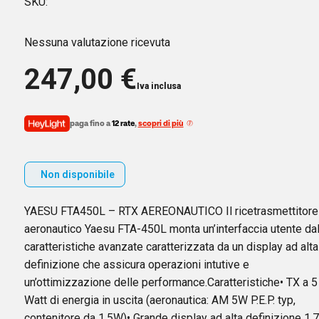
SKU:
Nessuna valutazione ricevuta
247,00
€
Iva inclusa
paga fino a
12 rate
,
scopri di più
Non disponibile
YAESU FTA450L – RTX AEREONAUTICO Il ricetrasmettitore
aeronautico Yaesu FTA-450L monta un’interfaccia utente dal
caratteristiche avanzate caratterizzata da un display ad alta
definizione che assicura operazioni intutive e
un’ottimizzazione delle performance.Caratteristiche• TX a 5
Watt di energia in uscita (aeronautica: AM 5W P.E.P. typ,
contenitore da 1.5W)• Grande display ad alta definizione 1.7