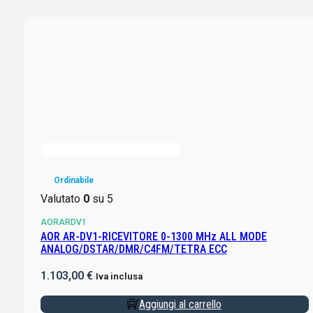
Ordinabile
Valutato
0
su 5
AORARDV1
AOR AR-DV1-RICEVITORE 0-1300 MHz ALL MODE
ANALOG/DSTAR/DMR/C4FM/TETRA ECC
1.103,00
€
Iva inclusa
Aggiungi al carrello