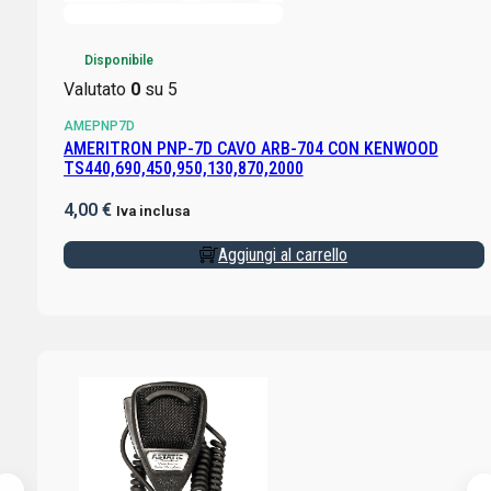
Disponibile
Valutato
0
su 5
AMEPNP7D
AMERITRON PNP-7D CAVO ARB-704 CON KENWOOD
TS440,690,450,950,130,870,2000
4,00
€
Iva inclusa
Aggiungi al carrello