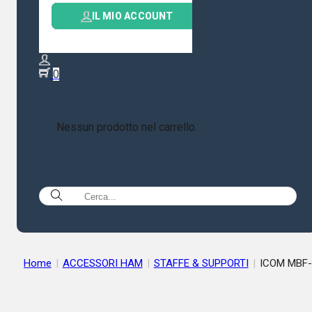
IL MIO ACCOUNT
0
Nessun prodotto nel carrello.
Home
|
ACCESSORI HAM
|
STAFFE & SUPPORTI
|
ICOM MBF-
705 Desktop Holder per IC-705