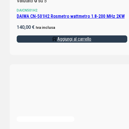
Valutato
0
su 5
DAICN501H2
DAIWA CN-501H2 Rosmetro wattmetro 1.8-200 MHz 2KW
140,00
€
Iva inclusa
Aggiungi al carrello