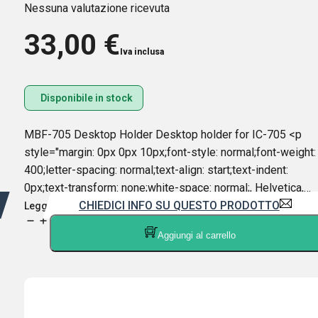
Nessuna valutazione ricevuta
33,00
€
Iva inclusa
Disponibile in stock
MBF-705 Desktop Holder Desktop holder for IC-705 <p
style="margin: 0px 0px 10px;font-style: normal;font-weight:
400;letter-spacing: normal;text-align: start;text-indent:
0px;text-transform: none;white-space: normal;, Helvetica,…
CHIEDICI INFO SU QUESTO PRODOTTO
Leggi di più
ICOM
Aggiungi al carrello
MBF-
705
Desktop
Holder
per