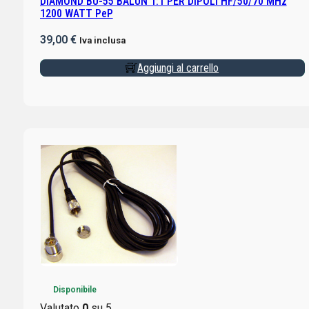
DIAMOND BU-55 BALUN 1:1 PER DIPOLI HF/50/70 MHz
1200 WATT PeP
39,00
€
Iva inclusa
Aggiungi al carrello
Disponibile
Valutato
0
su 5