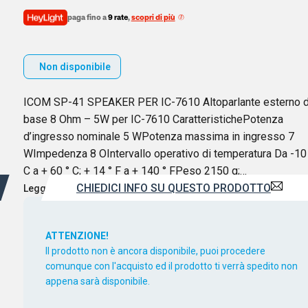
paga fino a
9 rate
,
scopri di più
Non disponibile
ICOM SP-41 SPEAKER PER IC-7610 Altoparlante esterno 
base 8 Ohm – 5W per IC-7610 CaratteristichePotenza
d’ingresso nominale 5 WPotenza massima in ingresso 7
WImpedenza 8 OIntervallo operativo di temperatura Da -10
C a + 60 ° C; + 14 ° F a + 140 ° FPeso 2150 g;…
CHIEDICI INFO SU QUESTO PRODOTTO
Leggi di più
ATTENZIONE!
Il prodotto non è ancora disponibile, puoi procedere
comunque con l'acquisto ed il prodotto ti verrà spedito non
appena sarà disponibile.