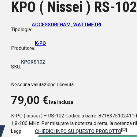
KPO ( Nissei ) RS-1
ACCESSORI HAM
,
WATTMETRI
Tipologia:
K-PO
Produttore:
KPORS102
SKU:
Nessuna valutazione ricevuta
79,00
€
Iva inclusa
K-PO ( nissei ) – RS-102 Codice a barre: 8718375102411I
1,8-200 MHz. Per misurare la potenza diretta, la potenza 
CHIEDICI INFO SU QUESTO PRODOTTO
Leggi di più