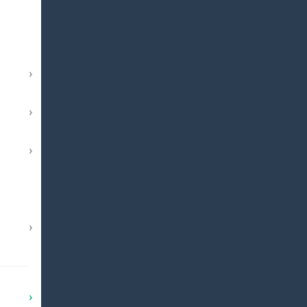
›
›
›
›
›