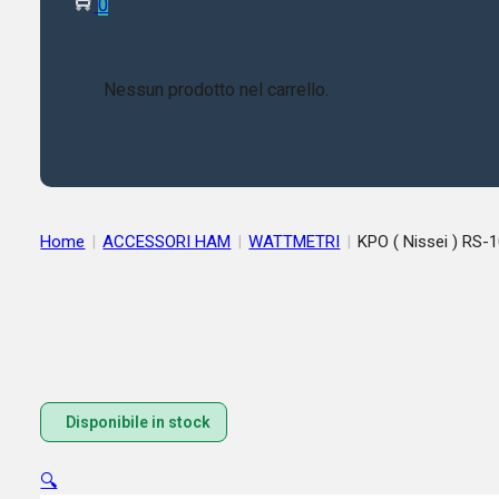
0
Nessun prodotto nel carrello.
Home
|
ACCESSORI HAM
|
WATTMETRI
|
KPO ( Nissei ) RS
Disponibile in stock
🔍