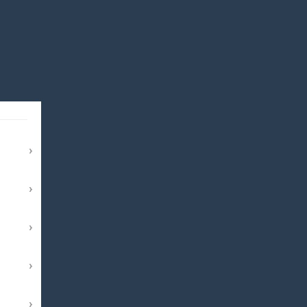
›
›
›
›
›