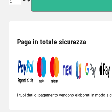
KPO
(
Nissei
)
RS-
102
Rosmetro
Paga in totale sicurezza
wattmetro
1.6-
200
MHz
5/20/200W
quantità
I tuoi dati di pagamento vengono elaborati in modo sicu