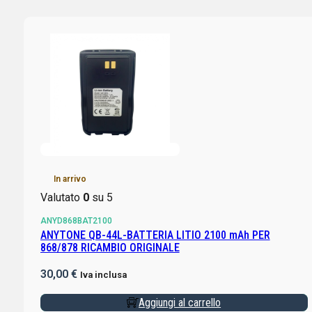
In arrivo
Valutato
0
su 5
ANYD868BAT2100
ANYTONE QB-44L-BATTERIA LITIO 2100 mAh PER
868/878 RICAMBIO ORIGINALE
30,00
€
Iva inclusa
Aggiungi al carrello