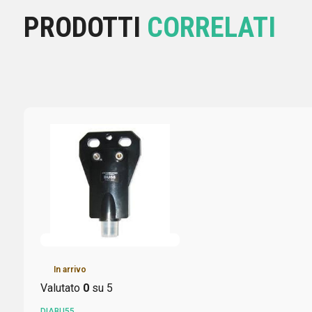
PRODOTTI
CORRELATI
In arrivo
Valutato
0
su 5
DIABU55