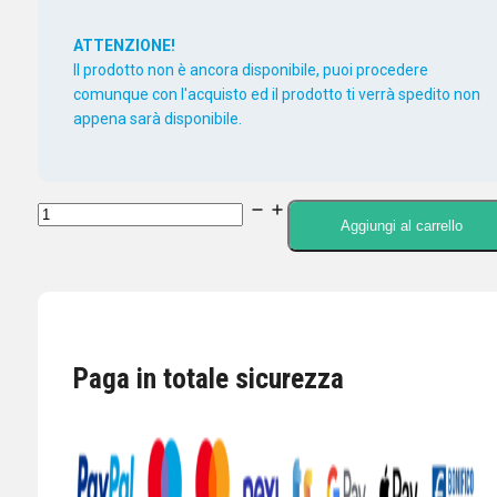
ATTENZIONE!
Il prodotto non è ancora disponibile, puoi procedere
comunque con l'acquisto ed il prodotto ti verrà spedito non
appena sarà disponibile.
mAT-
Aggiungi al carrello
S1500
WATTMETRO
ROSMETRO
0-
50
Paga in totale sicurezza
MHZ
1500W
CON
ANALIZZATORE
quantità