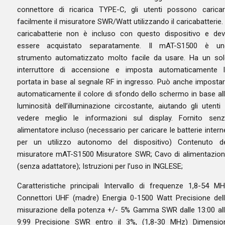
connettore di ricarica TYPE-C, gli utenti possono carica
facilmente il misuratore SWR/Watt utilizzando il caricabatterie. 
caricabatterie non è incluso con questo dispositivo e de
essere acquistato separatamente. Il mAT-S1500 è un
strumento automatizzato molto facile da usare. Ha un so
interruttore di accensione e imposta automaticamente l
portata in base al segnale RF in ingresso. Può anche imposta
automaticamente il colore di sfondo dello schermo in base al
luminosità dell’illuminazione circostante, aiutando gli utenti
vedere meglio le informazioni sul display. Fornito sen
alimentatore incluso (necessario per caricare le batterie intern
per un utilizzo autonomo del dispositivo) Contenuto de
misuratore mAT-S1500 Misuratore SWR; Cavo di alimentazio
(senza adattatore); Istruzioni per l’uso in INGLESE;
Caratteristiche principali Intervallo di frequenze 1,8-54 M
Connettori UHF (madre) Energia 0-1500 Watt Precisione del
misurazione della potenza +/- 5% Gamma SWR dalle 13:00 al
9:99 Precisione SWR entro il 3%, (1,8-30 MHz) Dimensio