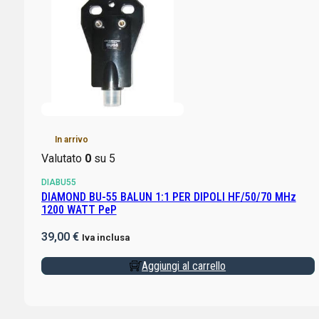
In arrivo
Valutato
0
su 5
DIABU55
DIAMOND BU-55 BALUN 1:1 PER DIPOLI HF/50/70 MHz
1200 WATT PeP
39,00
€
Iva inclusa
Aggiungi al carrello