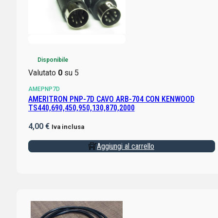
Disponibile
Valutato
0
su 5
AMEPNP7D
AMERITRON PNP-7D CAVO ARB-704 CON KENWOOD
TS440,690,450,950,130,870,2000
4,00
€
Iva inclusa
Aggiungi al carrello