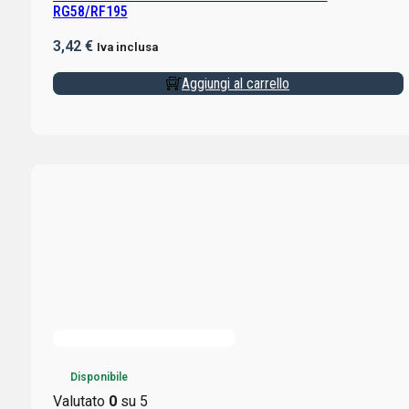
RG58/RF195
3,42
€
Iva inclusa
Aggiungi al carrello
Disponibile
Valutato
0
su 5