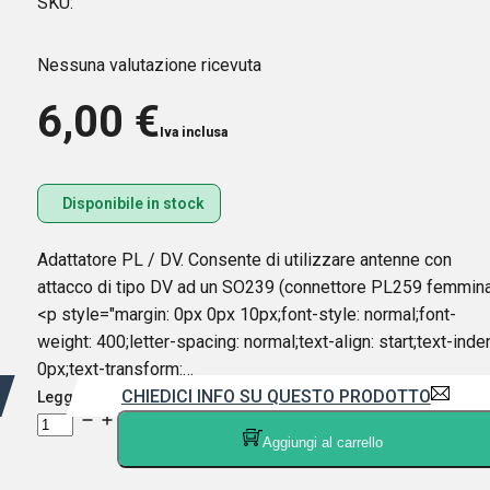
SKU:
Nessuna valutazione ricevuta
6,00
€
Iva inclusa
Disponibile in stock
Adattatore PL / DV. Consente di utilizzare antenne con
attacco di tipo DV ad un SO239 (connettore PL259 femmina
<p style="margin: 0px 0px 10px;font-style: normal;font-
weight: 400;letter-spacing: normal;text-align: start;text-inden
0px;text-transform:…
CHIEDICI INFO SU QUESTO PRODOTTO
Leggi di più
SIRIO
Aggiungi al carrello
DV/PL259
ADATTATORE