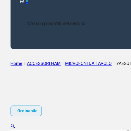
0
Nessun prodotto nel carrello.
Home
|
ACCESSORI HAM
|
MICROFONI DA TAVOLO
|
Ordinabile
🔍