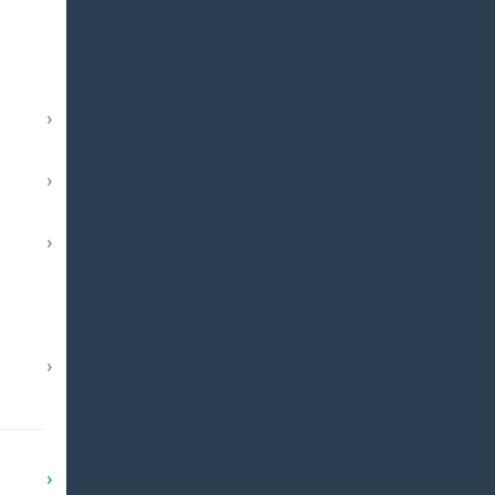
›
›
›
›
›