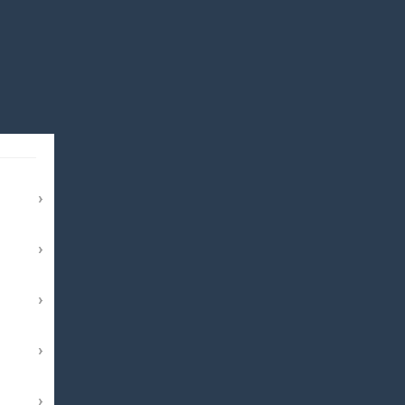
›
›
›
›
›