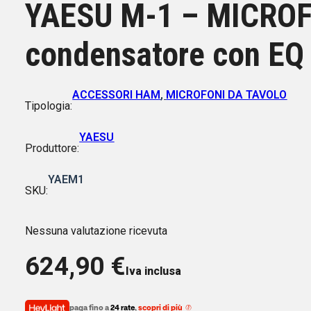
YAESU M-1 – MICROFO
condensatore con EQ
ACCESSORI HAM
,
MICROFONI DA TAVOLO
Tipologia:
YAESU
Produttore:
YAEM1
SKU:
Nessuna valutazione ricevuta
624,90
€
Iva inclusa
paga fino a
24 rate
,
scopri di più