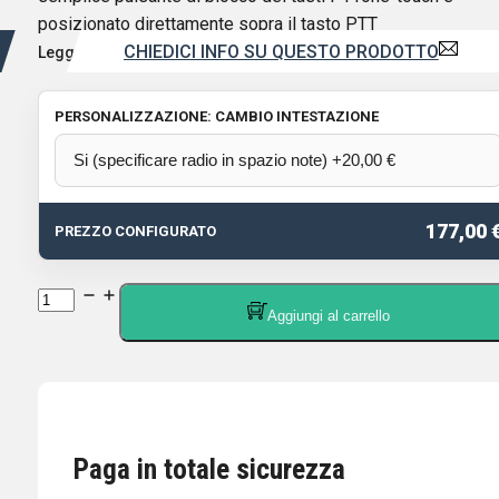
posizionato direttamente sopra il tasto PTT
CHIEDICI INFO SU QUESTO PRODOTTO
Leggi di più
PERSONALIZZAZIONE: CAMBIO INTESTAZIONE
177,00 
PREZZO CONFIGURATO
YAESU
Aggiungi al carrello
M-
90D
MICROFONO
DA
TAVOLO
Paga in totale sicurezza
DINAMICO
PER