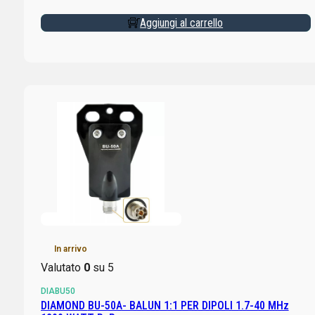
Aggiungi al carrello
In arrivo
Valutato
0
su 5
DIABU50
DIAMOND BU-50A- BALUN 1:1 PER DIPOLI 1.7-40 MHz