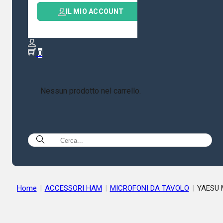
IL MIO ACCOUNT
0
Nessun prodotto nel carrello.
Home
|
ACCESSORI HAM
|
MICROFONI DA TAVOLO
|
YAESU 
90D MICROFONO DA TAVOLO DINAMICO PER FT-DX101 FT-DX
FT-991A