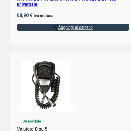
universale
88,90
€
Iva inclusa
Aggiungi al carrello
Disponibile
Valutato
0
su 5