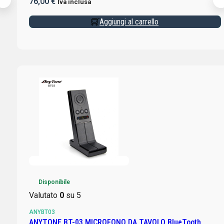
76,00
€
Iva inclusa
Aggiungi al carrello
Disponibile
Valutato
0
su 5
ANYBT03
ANYTONE BT-03 MICROFONO DA TAVOLO BlueTooth