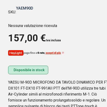
YAEM90D
SKU:
Nessuna valutazione ricevuta
157,00
€
Iva inclusa
paga fino a
6 rate
,
scopri di più
Disponibile in stock
YAESU M-90D MICROFONO DA TAVOLO DINAMICO PER FT
DX101 FT-DX10 FT-991AIl PTT dell’M-90D utilizza tre tubi
Air-Cylinder simili al microfonodi riferimento M-1. Ciò
fornisce un funzionamento prolungatosolido e regolare. Un
semplice pulsante di blocco dei tasti PTTone-touch è