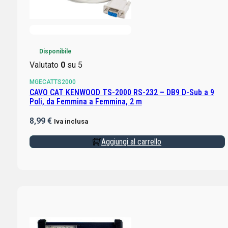
Disponibile
Valutato
0
su 5
MGECATTS2000
CAVO CAT KENWOOD TS-2000 RS-232 – DB9 D-Sub a 9
Poli, da Femmina a Femmina, 2 m
8,99
€
Iva inclusa
Aggiungi al carrello