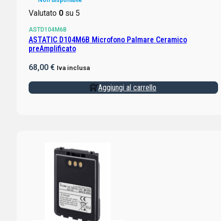
Valutato
0
su 5
ASTD104M6B
ASTATIC D104M6B Microfono Palmare Ceramico
preAmplificato
68,00
€
Iva inclusa
Aggiungi al carrello