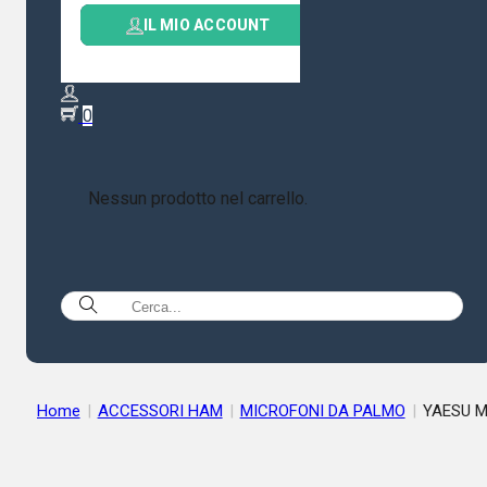
IL MIO ACCOUNT
0
Nessun prodotto nel carrello.
Home
|
ACCESSORI HAM
|
MICROFONI DA PALMO
|
YAESU M
36E8J Microfono manuale DTMF PER FT-817,857,897,991,891