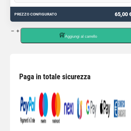
65,00 
PREZZO CONFIGURATO
YAESU
Aggiungi al carrello
MH-
36E8J
Microfono
manuale
DTMF
Paga in totale sicurezza
PER
FT-
817,857,897,991,891
quantità