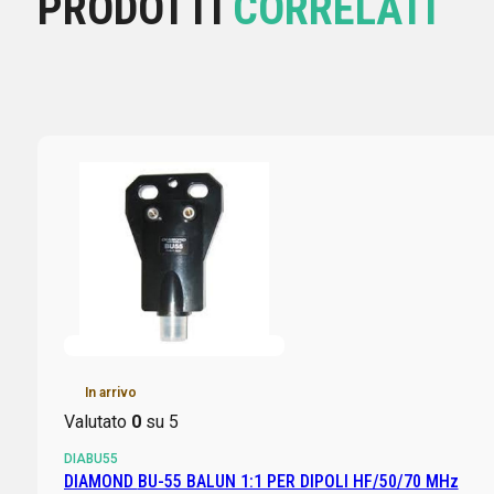
PRODOTTI
CORRELATI
In arrivo
Valutato
0
su 5
DIABU55
DIAMOND BU-55 BALUN 1:1 PER DIPOLI HF/50/70 MHz