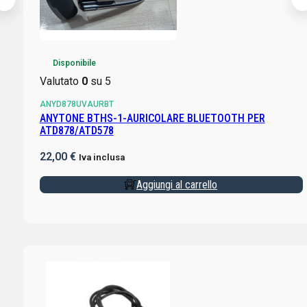
Disponibile
Valutato
0
su 5
ANYD878UVAURBT
ANYTONE BTHS-1-AURICOLARE BLUETOOTH PER
ATD878/ATD578
22,00
€
Iva inclusa
Aggiungi al carrello