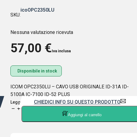
icoOPC2350LU
SKU:
Nessuna valutazione ricevuta
57,00
€
Iva inclusa
Disponibile in stock
ICOM OPC2350LU – CAVO USB ORIGINALE ID-31A ID-
5100A IC-7100 ID-52 PLUS
CHIEDICI INFO SU QUESTO PRODOTTO
Leggi di più
ICOM
Aggiungi al carrello
OPC2350LU
-
CAVO