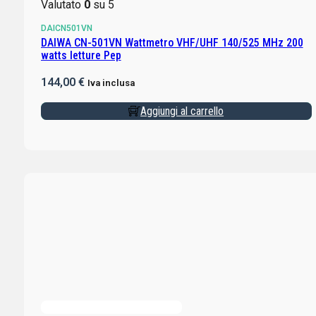
Valutato
0
su 5
DAICN501VN
DAIWA CN-501VN Wattmetro VHF/UHF 140/525 MHz 200
watts letture Pep
144,00
€
Iva inclusa
Aggiungi al carrello