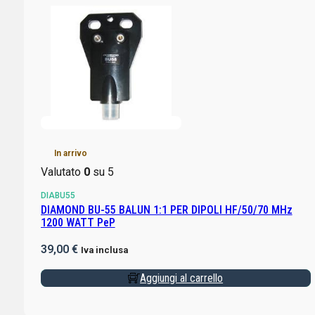
In arrivo
Valutato
0
su 5
DIABU55
DIAMOND BU-55 BALUN 1:1 PER DIPOLI HF/50/70 MHz
1200 WATT PeP
39,00
€
Iva inclusa
Aggiungi al carrello