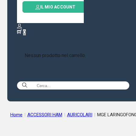
IL MIO ACCOUNT
0
Nessun prodotto nel carrello.
Home
|
ACCESSORI HAM
|
AURICOLARI
|
MGE LARINGOFONO
ATTACCO KENWOOD (ANYTONE/WOUXUN/BAOFENG ETC)