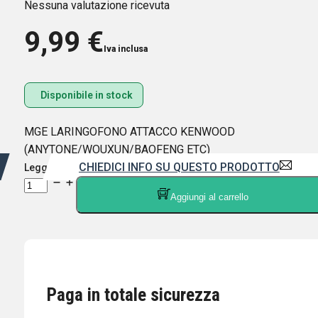
Nessuna valutazione ricevuta
9,99
€
Iva inclusa
Disponibile in stock
MGE LARINGOFONO ATTACCO KENWOOD
(ANYTONE/WOUXUN/BAOFENG ETC)
CHIEDICI INFO SU QUESTO PRODOTTO
Leggi di più
MGE
Aggiungi al carrello
LARINGOFONO
ATTACCO
KENWOOD
(ANYTONE/WOUXUN/BAOFENG
ETC)
quantità
Paga in totale sicurezza