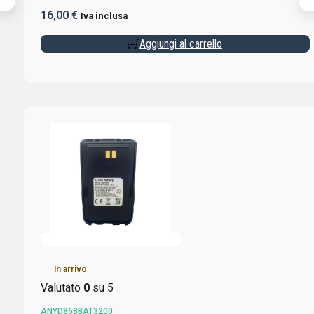
16,00
€
Iva inclusa
Aggiungi al carrello
In arrivo
Valutato
0
su 5
ANYD868BAT3200